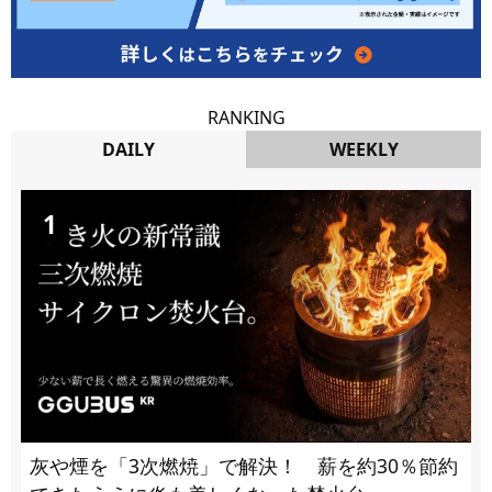
RANKING
DAILY
WEEKLY
DAILY
灰や煙を「3次燃焼」で解決！ 薪を約30％節約