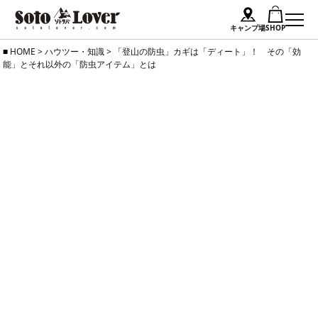
キャンプ場
SHOP
Skip
HOME
>
ハウツー・知識
>
「登山の防虫」カギは「ディート」！ その「効
能」とそれ以外の「防虫アイテム」とは
to
content