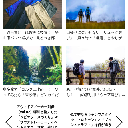
「適当買い」は確実に後悔！ 登
山登りに欠かせない「リュック選
山用パンツ選びで「見るべき部
び」 買う時の「極意」とやりが
分」と必要な「スペック」とは
ちな「間違い」とは
奥多摩で「ゴルジュ攻め」！ や
あたり前だけど意外と忘れが
ってみたら「冒険感」ゼンカイだ
ち！ 山のぼり用「ウェア選び」
った【棒ノ折山】
の「絶対方程式」とは
前
Previous:
アウトドアメーカー列伝
Next:
【vol.02】猟師と協力した
の
似て非なるキャンプスタイ
「ジビエソースづくり」や
ル「ソロキャン」と「ブッ
記
「サウナトレーラー」イベ
シュクラフト」は何が違う
ントまで？ 進化し続ける