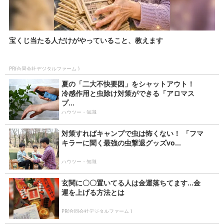
宝くじ当たる人だけがやっていること、教えます
PR(合同会社デジタルファーム )
夏の「二大不快要因」をシャットアウト！
冷感作用と虫除け対策ができる「アロマス
プ...
ハウツー・知識
対策すればキャンプで虫は怖くない！ 「フマ
キラーに聞く最強の虫撃退グッズvo...
ハウツー・知識
玄関に〇〇置いてる人は金運落ちてます…金
運を上げる方法とは
PR(合同会社デジタルファーム )