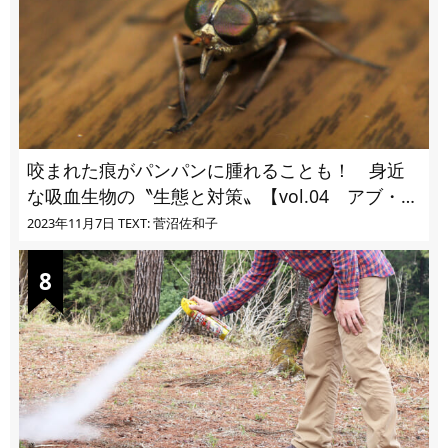
咬まれた痕がパンパンに腫れることも！ 身近
な吸血生物の〝生態と対策〟【vol.04 アブ・ブ
ユ・ヌカカ】
2023年11月7日
TEXT: 菅沼佐和子