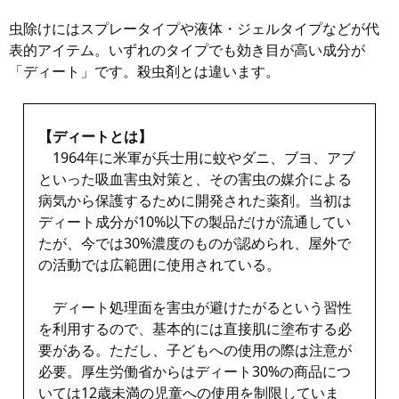
虫除けにはスプレータイプや液体・ジェルタイプなどが代
表的アイテム。いずれのタイプでも効き目が高い成分が
「ディート」です。殺虫剤とは違います。
【ディートとは】
1964年に米軍が兵士用に蚊やダニ、ブヨ、アブ
といった吸血害虫対策と、その害虫の媒介による
病気から保護するために開発された薬剤。当初は
ディート成分が10%以下の製品だけが流通してい
たが、今では30%濃度のものが認められ、屋外で
の活動では広範囲に使用されている。
ディート処理面を害虫が避けたがるという習性
を利用するので、基本的には直接肌に塗布する必
要がある。ただし、子どもへの使用の際は注意が
必要。厚生労働省からはディート30%の商品につ
いては12歳未満の児童への使用を制限していま