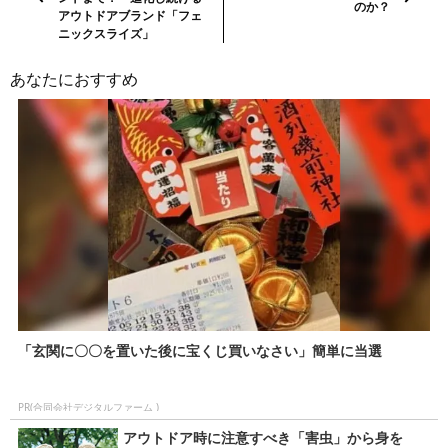
事・
のか？
アウトドアブランド「フェ
次
ニックスライズ」
の
記
あなたにおすすめ
事
「玄関に〇〇を置いた後に宝くじ買いなさい」簡単に当選
PR(合同会社デジタルファーム )
アウトドア時に注意すべき「害虫」から身を