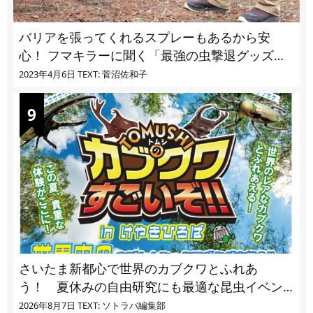
バリアを張ってくれるスプレーもあるから安
心！ フマキラーに聞く「最強の虫撃退グッズ
vol.4」【キャンプサイトで使う虫よけ】
2023年4月6日
TEXT: 菅沼佐和子
さいたま新都心で世界のカブクワとふれあ
う！ 夏休みの自由研究にも最適な昆虫イベン
ト
2026年8月7日
TEXT: ソトラバ編集部