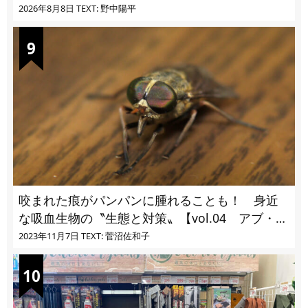
2026年8月8日
TEXT: 野中陽平
咬まれた痕がパンパンに腫れることも！ 身近
な吸血生物の〝生態と対策〟【vol.04 アブ・ブ
ユ・ヌカカ】
2023年11月7日
TEXT: 菅沼佐和子