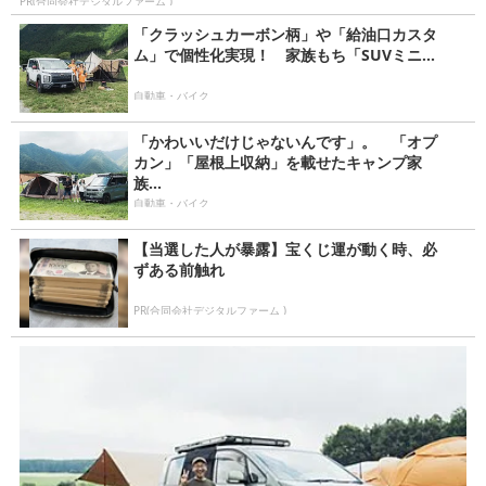
PR(合同会社デジタルファーム )
「クラッシュカーボン柄」や「給油口カスタ
ム」で個性化実現！ 家族もち「SUVミニ...
自動車・バイク
「かわいいだけじゃないんです」。 「オプ
カン」「屋根上収納」を載せたキャンプ家
族...
自動車・バイク
【当選した人が暴露】宝くじ運が動く時、必
ずある前触れ
PR(合同会社デジタルファーム )