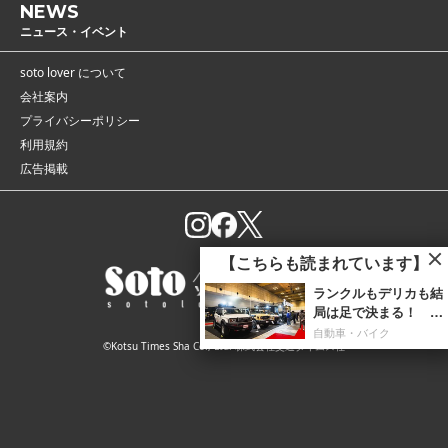
NEWS
ニュース・イベント
soto lover について
会社案内
プライバシーポリシー
利用規約
広告掲載
【こちらも読まれています】
ランクルもデリカも結
局は足で決まる！ ア
ウトドアで頼れる「本
自動車・バイク
©Kotsu Times Sha Co., Ltd. 株式会社交通タイムス社
格四駆」のタイヤ選び