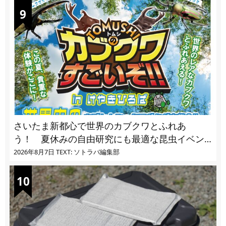
さいたま新都心で世界のカブクワとふれあ
う！ 夏休みの自由研究にも最適な昆虫イベン
ト
2026年8月7日
TEXT: ソトラバ編集部