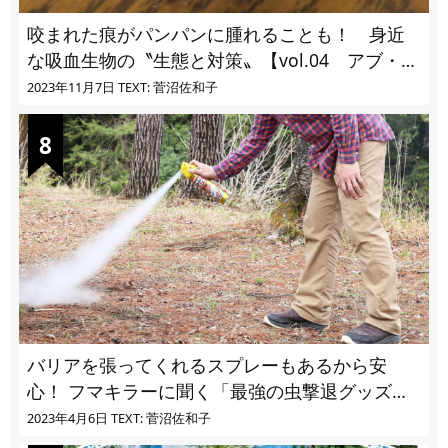
咬まれた痕がパンパンに腫れることも！ 身近
な吸血生物の〝生態と対策〟【vol.04 アブ・ブ
ユ・ヌカカ】
2023年11月7日
TEXT: 菅沼佐和子
バリアを張ってくれるスプレーもあるから安
心！ フマキラーに聞く「最強の虫撃退グッズ
vol.4」【キャンプサイトで使う虫よけ】
2023年4月6日
TEXT: 菅沼佐和子