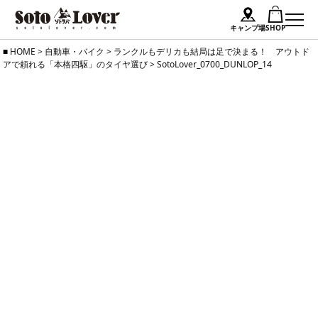
キャンプ場
SHOP
Skip
HOME
>
自動車・バイク
>
ランクルもデリカも結局は足で決まる！ アウトド
アで頼れる「本格四駆」のタイヤ選び
>
SotoLover_0700_DUNLOP_14
to
content