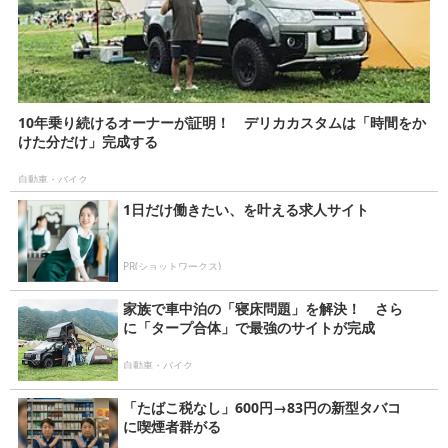
10年乗り続けるオーナーが証明！ デリカカスタムは「時間をか
けた分だけ」完成する
自動車・バイク
1日だけ働きたい、を叶える求人サイト
PR(ショットワークス)
家族で車中泊の「寝床問題」を解決！ さら
に「タープ合体」で最強のサイトが完成
自動車・バイク
「たばこ税なし」600円→83円の新型タバコ
に喫煙者群がる