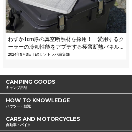
わずか1cm厚の真空断熱材を採用！ 愛用するク
ーラーの冷却性能をアプデする極薄断熱パネル
の実力とは
2024年8月3日
TEXT: ソトラバ編集部
CAMPING GOODS
キャンプ用品
HOW TO KNOWLEDGE
ハウツー・知識
CARS AND MOTORCYCLES
自動車・バイク