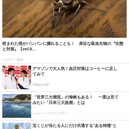
咬まれた痕がパンパンに腫れることも！ 身近な吸血生物の〝生態
と対策〟【vol.0...
ハウツー・知識
アマゾンで大人気！血圧対策はコーヒーに足し
てみて
PR(森永乳業)
「世界三大潮流」の海峡もある！ 一度は見て
みたい「日本三大急潮」とは
レジャー・アクティビティ
宝くじが当たる人にだけ共通する“ある特徴”と