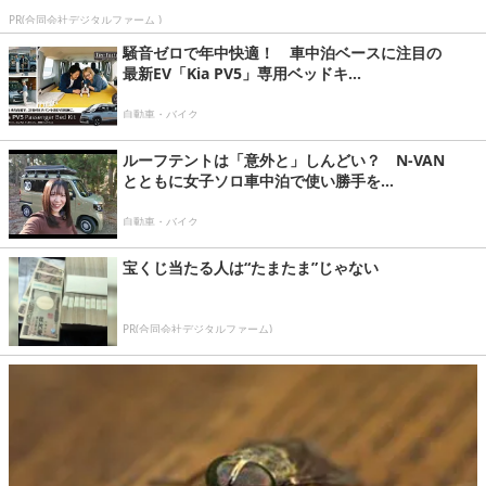
PR(合同会社デジタルファーム )
騒音ゼロで年中快適！ 車中泊ベースに注目の
最新EV「Kia PV5」専用ベッドキ...
自動車・バイク
ルーフテントは「意外と」しんどい？ N-VAN
とともに女子ソロ車中泊で使い勝手を...
自動車・バイク
宝くじ当たる人は“たまたま”じゃない
PR(合同会社デジタルファーム)