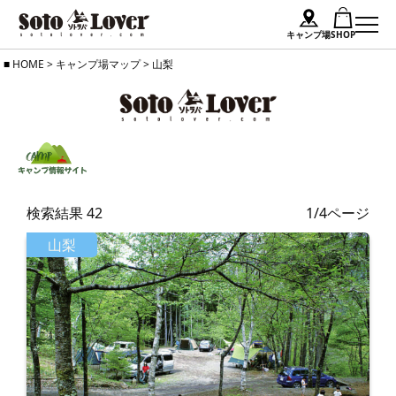
キャンプ場
SHOP
Skip
HOME
>
キャンプ場マップ
>
山梨
to
content
検索結果
42
1/4ページ
山梨