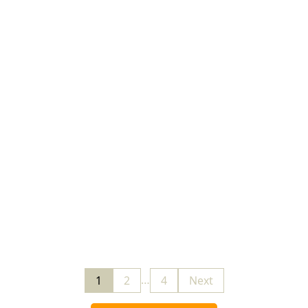
山梨県南都留郡道志村12311
センタービレッジキャンプ場
総サイト数
約30区画
川遊びも楽しい家族向けサイト
…
1
2
4
Next