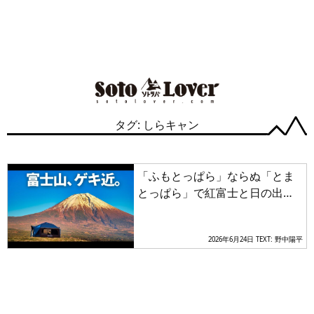
タグ: しらキャン
「ふもとっぱら」ならぬ「とま
とっぱら」で紅富士と日の出の
移ろいゆく絶景富士山を堪能す
るキャンプ
2026年6月24日
TEXT: 野中陽平