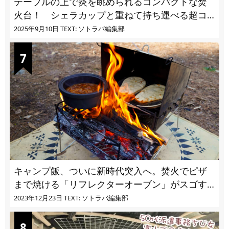
テーブルの上で炎を眺められるコンパクトな焚
火台！ シェラカップと重ねて持ち運べる超コ
ンパクト収納
2025年9月10日
TEXT: ソトラバ編集部
キャンプ飯、ついに新時代突入へ。焚火でピザ
まで焼ける「リフレクターオーブン」がスゴす
ぎる
2023年12月23日
TEXT: ソトラバ編集部