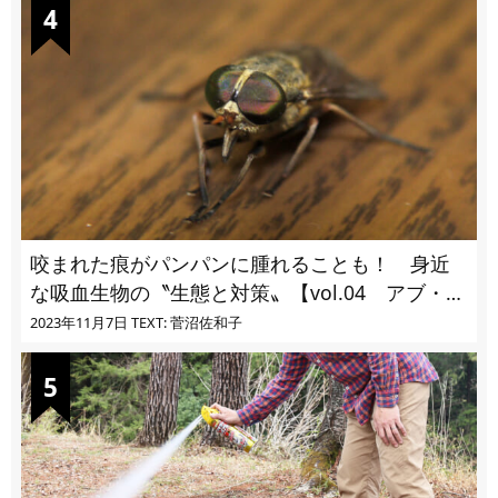
咬まれた痕がパンパンに腫れることも！ 身近
な吸血生物の〝生態と対策〟【vol.04 アブ・ブ
ユ・ヌカカ】
2023年11月7日
TEXT: 菅沼佐和子