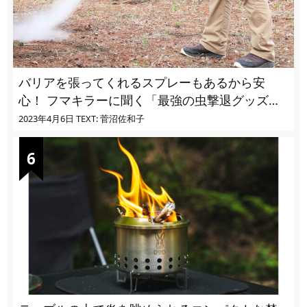
バリアを張ってくれるスプレーもあるから安
心！ フマキラーに聞く「最強の虫撃退グッズ
vol.4」【キャンプサイトで使う虫よけ】
2023年4月6日
TEXT: 菅沼佐和子