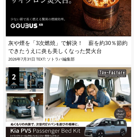
灰や煙を「3次燃焼」で解決！ 薪を約30％節約
できたうえに炎も美しくなった焚火台
2026年7月31日
TEXT: ソトラバ編集部