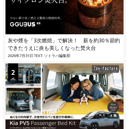
灰や煙を「3次燃焼」で解決！ 薪を約30％節約
できたうえに炎も美しくなった焚火台
2026年7月31日
TEXT: ソトラバ編集部