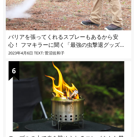
バリアを張ってくれるスプレーもあるから安
心！ フマキラーに聞く「最強の虫撃退グッズ
vol.4」【キャンプサイトで使う虫よけ】
2023年4月6日
TEXT: 菅沼佐和子