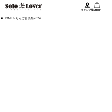
キャンプ場
SHOP
Skip
HOME
>
りんご音楽祭2024
to
content