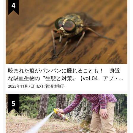
咬まれた痕がパンパンに腫れることも！ 身近
な吸血生物の〝生態と対策〟【vol.04 アブ・ブ
ユ・ヌカカ】
2023年11月7日
TEXT: 菅沼佐和子