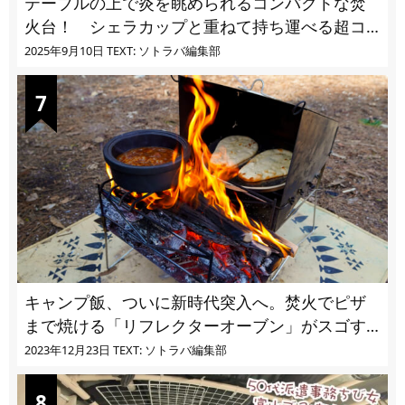
テーブルの上で炎を眺められるコンパクトな焚
火台！ シェラカップと重ねて持ち運べる超コ
ンパクト収納
2025年9月10日
TEXT: ソトラバ編集部
キャンプ飯、ついに新時代突入へ。焚火でピザ
まで焼ける「リフレクターオーブン」がスゴす
ぎる
2023年12月23日
TEXT: ソトラバ編集部