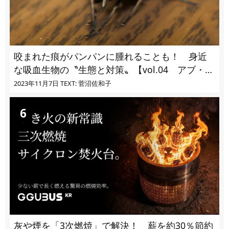
咬まれた痕がパンパンに腫れることも！ 身近
な吸血生物の〝生態と対策〟【vol.04 アブ・ブ
ユ・ヌカカ】
2023年11月7日
TEXT: 菅沼佐和子
灰や煙を「3次燃焼」で解決！ 薪を約30％節約