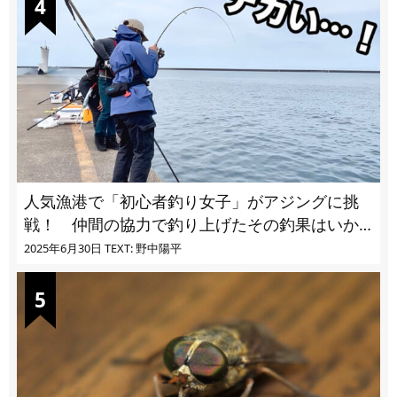
人気漁港で「初心者釣り女子」がアジングに挑
戦！ 仲間の協力で釣り上げたその釣果はいか
に!?
2025年6月30日
TEXT: 野中陽平