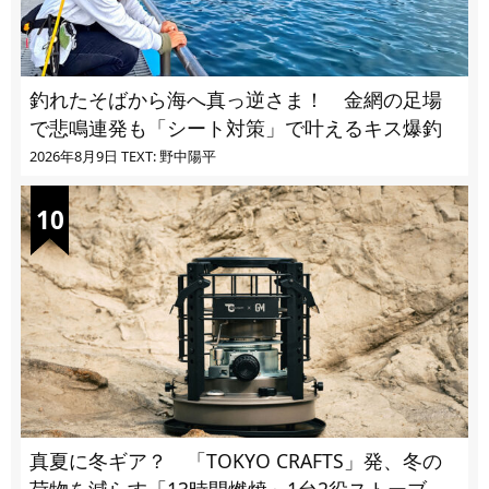
釣れたそばから海へ真っ逆さま！ 金網の足場
で悲鳴連発も「シート対策」で叶えるキス爆釣
2026年8月9日
TEXT: 野中陽平
真夏に冬ギア？ 「TOKYO CRAFTS」発、冬の
荷物を減らす「13時間燃焼」1台2役ストーブ