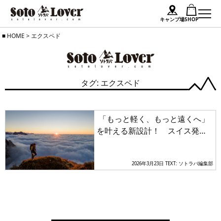
キャンプ場
SHOP
Skip
HOME
>
エクスペド
to
content
タグ: エクスペド
「もっと軽く、もっと遠くへ」
を叶える新設計！ スイス発・
エクスペドの超軽量ザック「ラ
イトニング」が軽さと高耐久を
2026年3月23日
TEXT: ソトラバ編集部
両立させて刷新