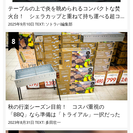
テーブルの上で炎を眺められるコンパクトな焚
火台！ シェラカップと重ねて持ち運べる超コ
ンパクト収納
2025年9月10日
TEXT: ソトラバ編集部
秋の行楽シーズン目前！ コスパ重視の
「BBQ」なら準備は「トライアル」一択だった
2023年8月31日
TEXT: 多田壮一