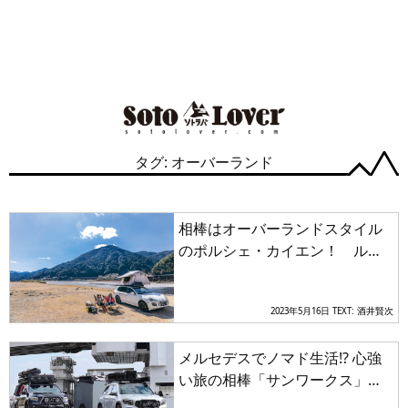
タグ: オーバーランド
相棒はオーバーランドスタイル
のポルシェ・カイエン！ ルー
フトップテントで日本全国を旅
するカップルの羨ましいライフ
2023年5月16日
TEXT: 酒井賢次
スタイルとは？
メルセデスでノマド生活!? 心強
い旅の相棒「サンワークス」が
発信するGLB200d＆Xクラスベー