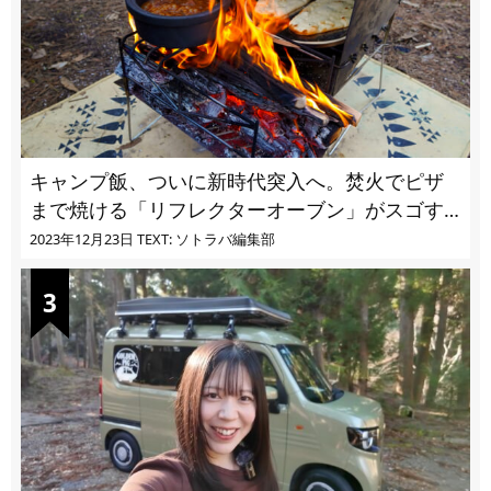
キャンプ飯、ついに新時代突入へ。焚火でピザ
まで焼ける「リフレクターオーブン」がスゴす
ぎる
2023年12月23日
TEXT: ソトラバ編集部