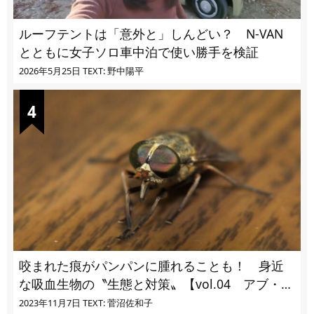
ルーフテントは「意外と」しんどい？ N-VAN
とともに女子ソロ車中泊で使い勝手を検証
2026年5月25日
TEXT: 野中陽平
咬まれた痕がパンパンに腫れることも！ 身近
な吸血生物の〝生態と対策〟【vol.04 アブ・ブ
ユ・ヌカカ】
2023年11月7日
TEXT: 菅沼佐和子