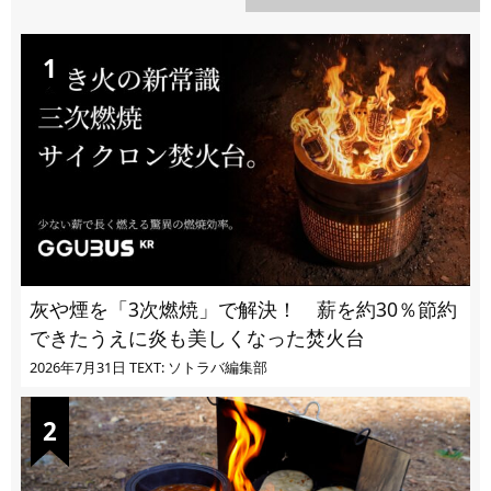
DAILY
灰や煙を「3次燃焼」で解決！ 薪を約30％節約
できたうえに炎も美しくなった焚火台
2026年7月31日
TEXT: ソトラバ編集部