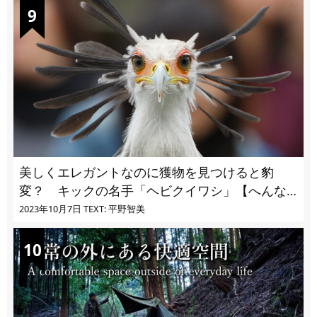
美しくエレガントなのに獲物を見つけると豹
変？ キックの名手「ヘビクイワシ」【へんな
いきもの・鳥編 vol.03】
2023年10月7日
TEXT: 平野智美