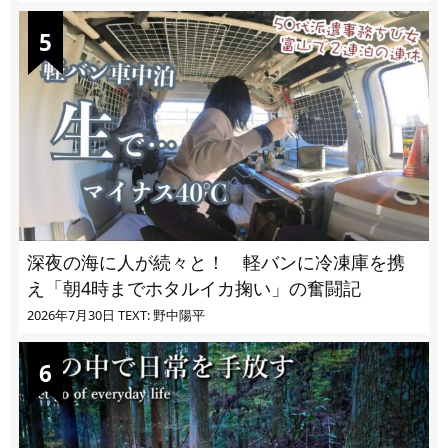
深夜の海に人が続々と！ 軽バンに冷凍庫を携
え「朝4時までホタルイカ掬い」の奮闘記
2026年7月30日
TEXT: 野中陽平