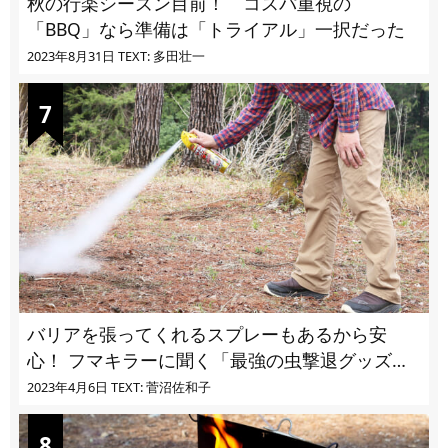
秋の行楽シーズン目前！ コスパ重視の
「BBQ」なら準備は「トライアル」一択だった
2023年8月31日
TEXT: 多田壮一
バリアを張ってくれるスプレーもあるから安
心！ フマキラーに聞く「最強の虫撃退グッズ
vol.4」【キャンプサイトで使う虫よけ】
2023年4月6日
TEXT: 菅沼佐和子