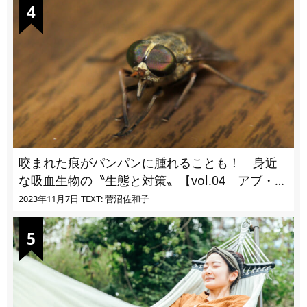
咬まれた痕がパンパンに腫れることも！ 身近
な吸血生物の〝生態と対策〟【vol.04 アブ・ブ
ユ・ヌカカ】
2023年11月7日
TEXT: 菅沼佐和子