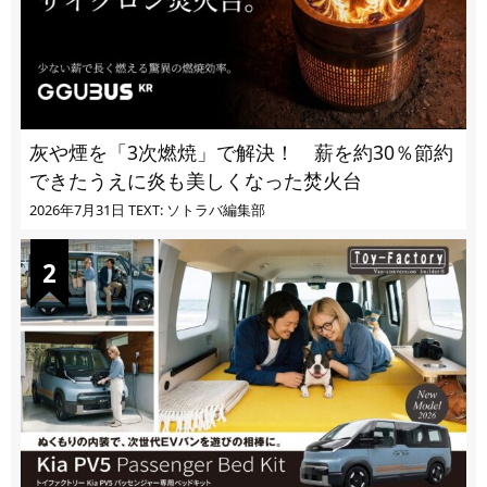
灰や煙を「3次燃焼」で解決！ 薪を約30％節約
できたうえに炎も美しくなった焚火台
2026年7月31日
TEXT: ソトラバ編集部