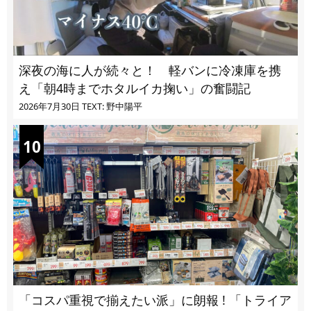
深夜の海に人が続々と！ 軽バンに冷凍庫を携
え「朝4時までホタルイカ掬い」の奮闘記
2026年7月30日
TEXT: 野中陽平
「コスパ重視で揃えたい派」に朗報 ! 「トライア