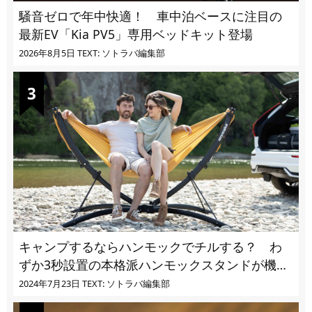
騒音ゼロで年中快適！ 車中泊ベースに注目の
最新EV「Kia PV5」専用ベッドキット登場
2026年8月5日
TEXT: ソトラバ編集部
キャンプするならハンモックでチルする？ わ
ずか3秒設置の本格派ハンモックスタンドが機能
的過ぎる
2024年7月23日
TEXT: ソトラバ編集部