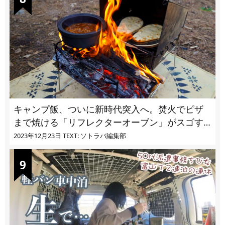
キャンプ飯、ついに新時代突入へ。焚火でピザ
まで焼ける「リフレクターオーブン」がスゴす
ぎる
2023年12月23日
TEXT: ソトラバ編集部