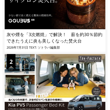
灰や煙を「3次燃焼」で解決！ 薪を約30％節約
できたうえに炎も美しくなった焚火台
2026年7月31日
TEXT: ソトラバ編集部