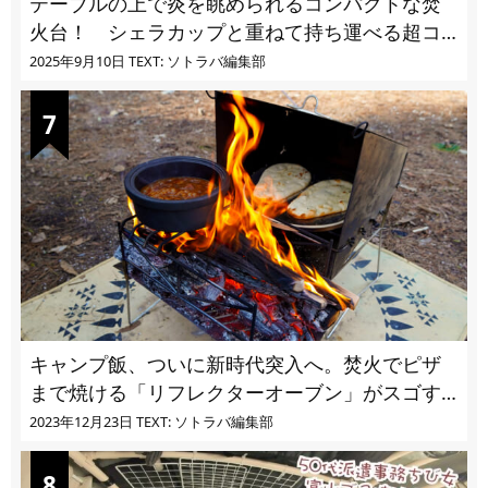
テーブルの上で炎を眺められるコンパクトな焚
火台！ シェラカップと重ねて持ち運べる超コ
ンパクト収納
2025年9月10日
TEXT: ソトラバ編集部
キャンプ飯、ついに新時代突入へ。焚火でピザ
まで焼ける「リフレクターオーブン」がスゴす
ぎる
2023年12月23日
TEXT: ソトラバ編集部