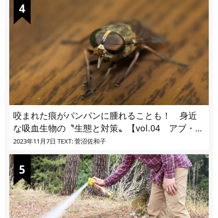
咬まれた痕がパンパンに腫れることも！ 身近
な吸血生物の〝生態と対策〟【vol.04 アブ・ブ
ユ・ヌカカ】
2023年11月7日
TEXT: 菅沼佐和子