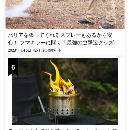
バリアを張ってくれるスプレーもあるから安
心！ フマキラーに聞く「最強の虫撃退グッズ
vol.4」【キャンプサイトで使う虫よけ】
2023年4月6日
TEXT: 菅沼佐和子