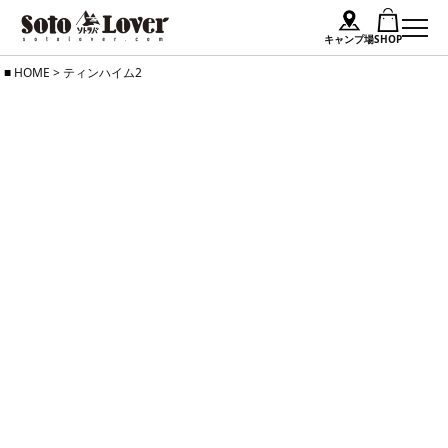
キャンプ場
SHOP
Skip
HOME
>
ティンハイム2
to
content