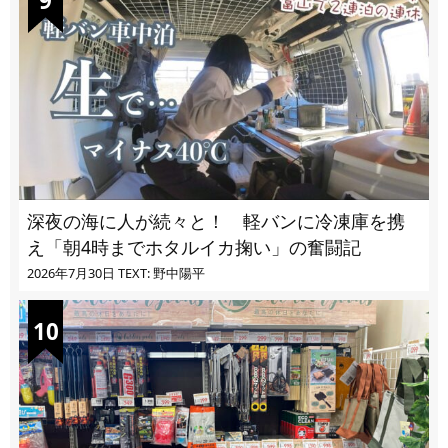
深夜の海に人が続々と！ 軽バンに冷凍庫を携
え「朝4時までホタルイカ掬い」の奮闘記
2026年7月30日
TEXT: 野中陽平