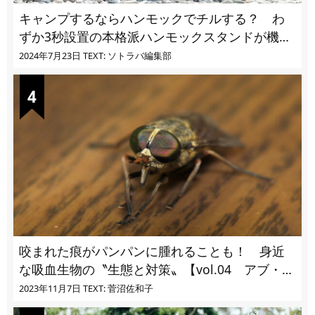
キャンプするならハンモックでチルする？ わ
ずか3秒設置の本格派ハンモックスタンドが機能
的過ぎる
2024年7月23日
TEXT: ソトラバ編集部
咬まれた痕がパンパンに腫れることも！ 身近
な吸血生物の〝生態と対策〟【vol.04 アブ・ブ
ユ・ヌカカ】
2023年11月7日
TEXT: 菅沼佐和子