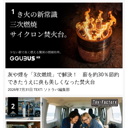
灰や煙を「3次燃焼」で解決！ 薪を約30％節約
できたうえに炎も美しくなった焚火台
2026年7月31日
TEXT: ソトラバ編集部