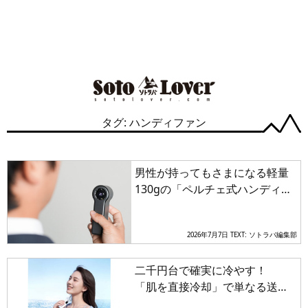
タグ: ハンディファン
男性が持ってもさまになる軽量
130gの「ペルチェ式ハンディフ
ァン」が酷暑の通勤を瞬間冷却
2026年7月7日
TEXT: ソトラバ編集部
二千円台で確実に冷やす！
「肌を直接冷却」で単なる送風
から脱却した次世代ハンディフ