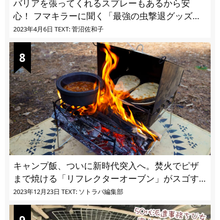
バリアを張ってくれるスプレーもあるから安
心！ フマキラーに聞く「最強の虫撃退グッズ
vol.4」【キャンプサイトで使う虫よけ】
2023年4月6日
TEXT: 菅沼佐和子
キャンプ飯、ついに新時代突入へ。焚火でピザ
まで焼ける「リフレクターオーブン」がスゴす
ぎる
2023年12月23日
TEXT: ソトラバ編集部