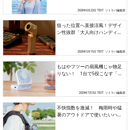
ァン
2026年6月23日
TEXT: ソトラバ編集部
狙った位置へ直接涼風！デザイ
ン性抜群「大人向けハンディフ
ァン」は重量約150gで最長15時
間稼働
2026年5月15日
TEXT: ソトラバ編集部
もはやフツーの扇風機じゃ物足
りない！ 1台で5役こなす「ハ
ンディファン」が夏のアウトド
アでハズせない
2024年7月3日
TEXT: ソトラバ編集部
不快指数を激減！ 梅雨時や猛
暑のアウトドアで使いたいハン
ディファンの多彩な実力とは