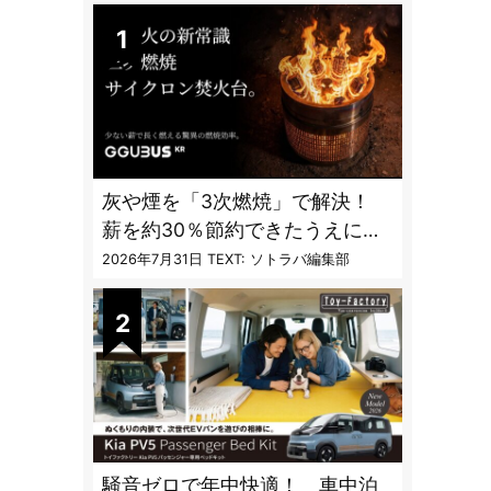
灰や煙を「3次燃焼」で解決！
薪を約30％節約できたうえに炎
も美しくなった焚火台
2026年7月31日
TEXT: ソトラバ編集部
騒音ゼロで年中快適！ 車中泊