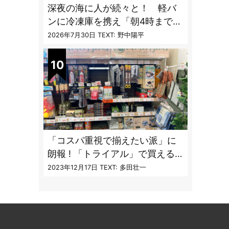
深夜の海に人が続々と！ 軽バ
ンに冷凍庫を携え「朝4時までホ
タルイカ掬い」の奮闘記
2026年7月30日
TEXT: 野中陽平
「コスパ重視で揃えたい派」に
朗報 ! 「トライアル」で買える
キャンプ道具7品
2023年12月17日
TEXT: 多田壮一