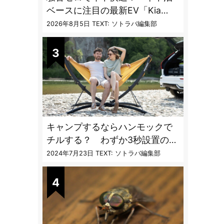
ベースに注目の最新EV「Kia
PV5」専用ベッドキット登場
2026年8月5日
TEXT: ソトラバ編集部
キャンプするならハンモックで
チルする？ わずか3秒設置の本
格派ハンモックスタンドが機能
2024年7月23日
TEXT: ソトラバ編集部
的過ぎる