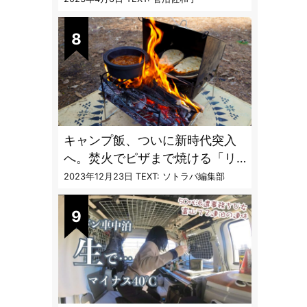
vol.4」【キャンプサイトで使う
虫よけ】
キャンプ飯、ついに新時代突入
へ。焚火でピザまで焼ける「リ
フレクターオーブン」がスゴす
2023年12月23日
TEXT: ソトラバ編集部
ぎる