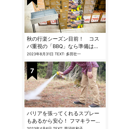
秋の行楽シーズン目前！ コス
パ重視の「BBQ」なら準備は
「トライアル」一択だった
2023年8月31日
TEXT: 多田壮一
バリアを張ってくれるスプレー
もあるから安心！ フマキラーに
聞く「最強の虫撃退グッズ
2023年4月6日
TEXT: 菅沼佐和子