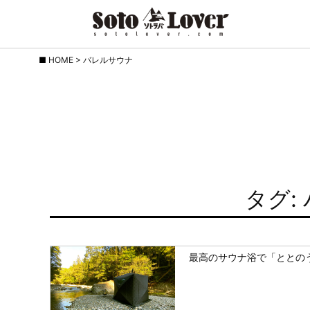
Skip
HOME
>
バレルサウナ
to
content
タグ:
最高のサウナ浴で「ととの