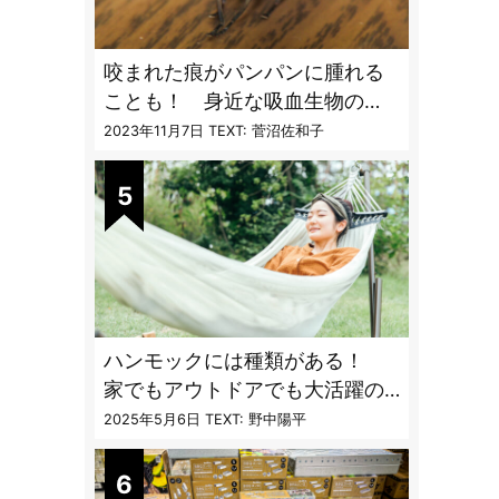
咬まれた痕がパンパンに腫れる
ことも！ 身近な吸血生物の
〝生態と対策〟【vol.04 ア
2023年11月7日
TEXT: 菅沼佐和子
ブ・ブユ・ヌカカ】
ハンモックには種類がある！
家でもアウトドアでも大活躍の
ハンモックの特徴と選び方のコ
2025年5月6日
TEXT: 野中陽平
ツとは