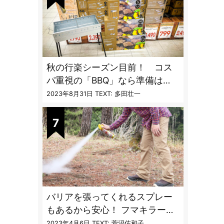
秋の行楽シーズン目前！ コス
パ重視の「BBQ」なら準備は
「トライアル」一択だった
2023年8月31日
TEXT: 多田壮一
バリアを張ってくれるスプレー
もあるから安心！ フマキラーに
聞く「最強の虫撃退グッズ
2023年4月6日
TEXT: 菅沼佐和子