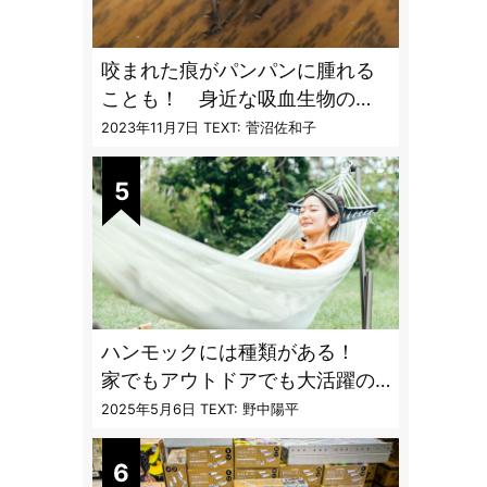
咬まれた痕がパンパンに腫れる
ことも！ 身近な吸血生物の
〝生態と対策〟【vol.04 ア
2023年11月7日
TEXT: 菅沼佐和子
ブ・ブユ・ヌカカ】
ハンモックには種類がある！
家でもアウトドアでも大活躍の
ハンモックの特徴と選び方のコ
2025年5月6日
TEXT: 野中陽平
ツとは