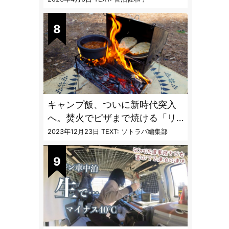
vol.4」【キャンプサイトで使う
虫よけ】
キャンプ飯、ついに新時代突入
へ。焚火でピザまで焼ける「リ
フレクターオーブン」がスゴす
2023年12月23日
TEXT: ソトラバ編集部
ぎる