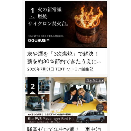
灰や煙を「3次燃焼」で解決！
薪を約30％節約できたうえに炎
も美しくなった焚火台
2026年7月31日
TEXT: ソトラバ編集部
騒音ゼロで年中快適！ 車中泊