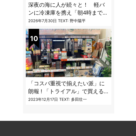
深夜の海に人が続々と！ 軽バ
ンに冷凍庫を携え「朝4時までホ
タルイカ掬い」の奮闘記
2026年7月30日
TEXT: 野中陽平
「コスパ重視で揃えたい派」に
朗報 ! 「トライアル」で買える
キャンプ道具7品
2023年12月17日
TEXT: 多田壮一