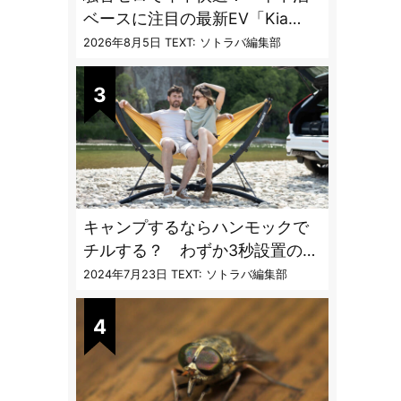
ベースに注目の最新EV「Kia
PV5」専用ベッドキット登場
2026年8月5日
TEXT: ソトラバ編集部
キャンプするならハンモックで
チルする？ わずか3秒設置の本
格派ハンモックスタンドが機能
2024年7月23日
TEXT: ソトラバ編集部
的過ぎる