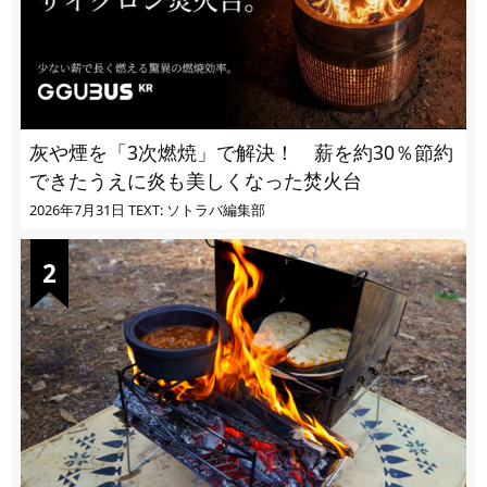
灰や煙を「3次燃焼」で解決！ 薪を約30％節約
できたうえに炎も美しくなった焚火台
2026年7月31日
TEXT: ソトラバ編集部