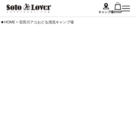
キャンプ場
SHOP
Skip
HOME
>
安田川アユおどる清流キャンプ場
to
content