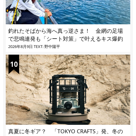
釣れたそばから海へ真っ逆さま！ 金網の足場
で悲鳴連発も「シート対策」で叶えるキス爆釣
2026年8月9日
TEXT: 野中陽平
真夏に冬ギア？ 「TOKYO CRAFTS」発、冬の