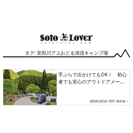
タグ: 安田川アユおどる清流キャンプ場
手ぶらで出かけてもOK！ 初心
者でも安心のアウトドアメーカ
ー運営＆提携のキャンプ場3選
【四国エリア】
2025年3月5日
TEXT: 田中浩一