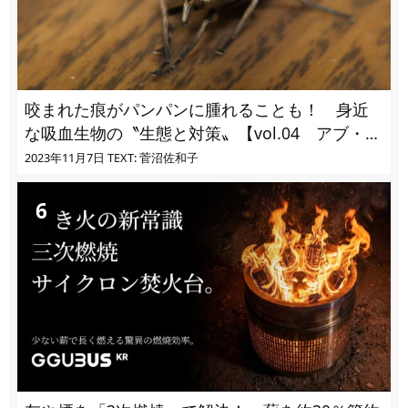
咬まれた痕がパンパンに腫れることも！ 身近
な吸血生物の〝生態と対策〟【vol.04 アブ・ブ
ユ・ヌカカ】
2023年11月7日
TEXT: 菅沼佐和子