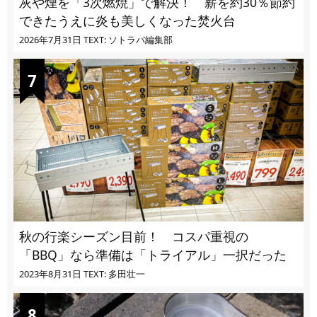
灰や煙を「3次燃焼」で解決！ 薪を約30％節約
できたうえに炎も美しくなった焚火台
2026年7月31日
TEXT: ソトラバ編集部
秋の行楽シーズン目前！ コスパ重視の
「BBQ」なら準備は「トライアル」一択だった
2023年8月31日
TEXT: 多田壮一