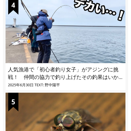
人気漁港で「初心者釣り女子」がアジングに挑
戦！ 仲間の協力で釣り上げたその釣果はいか
に!?
2025年6月30日
TEXT: 野中陽平