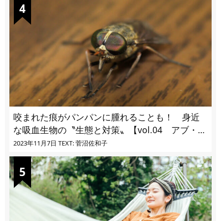
咬まれた痕がパンパンに腫れることも！ 身近
な吸血生物の〝生態と対策〟【vol.04 アブ・ブ
ユ・ヌカカ】
2023年11月7日
TEXT: 菅沼佐和子