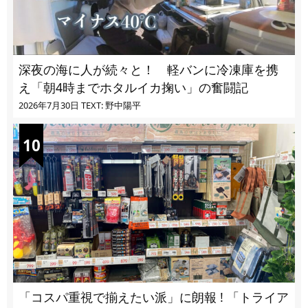
深夜の海に人が続々と！ 軽バンに冷凍庫を携
え「朝4時までホタルイカ掬い」の奮闘記
2026年7月30日
TEXT: 野中陽平
「コスパ重視で揃えたい派」に朗報 ! 「トライア