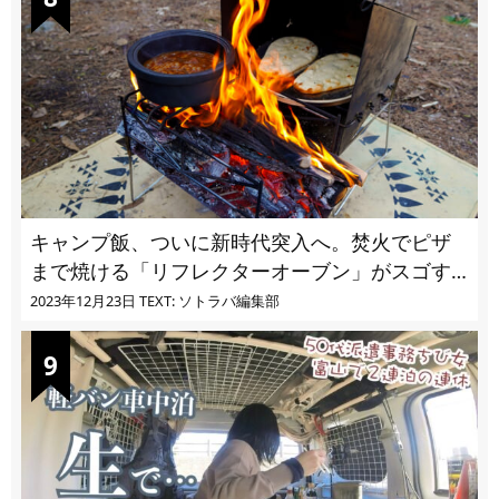
キャンプ飯、ついに新時代突入へ。焚火でピザ
まで焼ける「リフレクターオーブン」がスゴす
ぎる
2023年12月23日
TEXT: ソトラバ編集部