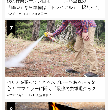
秋の行楽シーズン目前！ コスパ重視の
「BBQ」なら準備は「トライアル」一択だった
2023年8月31日
TEXT: 多田壮一
バリアを張ってくれるスプレーもあるから安
心！ フマキラーに聞く「最強の虫撃退グッズ
vol.4」【キャンプサイトで使う虫よけ】
2023年4月6日
TEXT: 菅沼佐和子