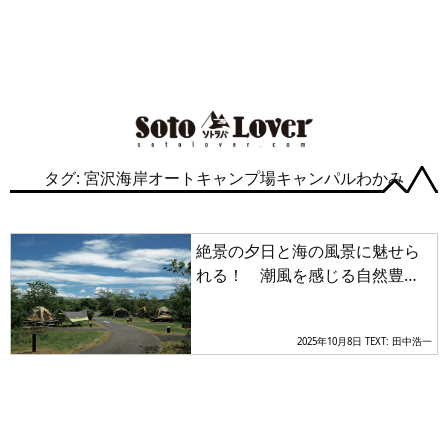
タグ: 宮沢海岸オートキャンプ場キャンパルわかみ
絶景の夕日と海の風景に魅せら
れる！ 潮風を感じる自然豊か
な「半島」にあるキャンプ場3選
2025年10月8日
TEXT: 田中浩一