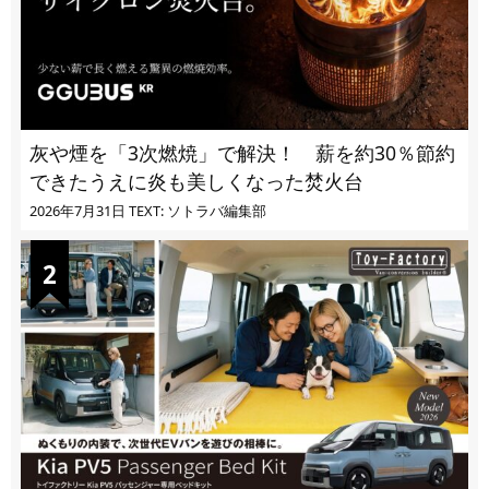
灰や煙を「3次燃焼」で解決！ 薪を約30％節約
できたうえに炎も美しくなった焚火台
2026年7月31日
TEXT: ソトラバ編集部