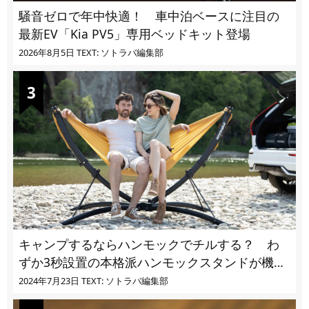
騒音ゼロで年中快適！ 車中泊ベースに注目の
最新EV「Kia PV5」専用ベッドキット登場
2026年8月5日
TEXT: ソトラバ編集部
キャンプするならハンモックでチルする？ わ
ずか3秒設置の本格派ハンモックスタンドが機能
的過ぎる
2024年7月23日
TEXT: ソトラバ編集部