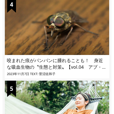
咬まれた痕がパンパンに腫れることも！ 身近
な吸血生物の〝生態と対策〟【vol.04 アブ・ブ
ユ・ヌカカ】
2023年11月7日
TEXT: 菅沼佐和子