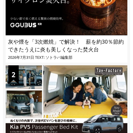
灰や煙を「3次燃焼」で解決！ 薪を約30％節約
できたうえに炎も美しくなった焚火台
2026年7月31日
TEXT: ソトラバ編集部