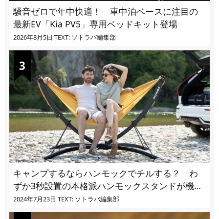
騒音ゼロで年中快適！ 車中泊ベースに注目の
最新EV「Kia PV5」専用ベッドキット登場
2026年8月5日
TEXT: ソトラバ編集部
キャンプするならハンモックでチルする？ わ
ずか3秒設置の本格派ハンモックスタンドが機能
的過ぎる
2024年7月23日
TEXT: ソトラバ編集部