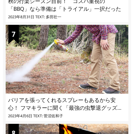
秋の行楽シーズン目前！ コスパ重視の
「BBQ」なら準備は「トライアル」一択だった
2023年8月31日
TEXT: 多田壮一
バリアを張ってくれるスプレーもあるから安
心！ フマキラーに聞く「最強の虫撃退グッズ
vol.4」【キャンプサイトで使う虫よけ】
2023年4月6日
TEXT: 菅沼佐和子