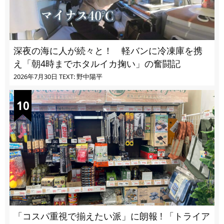
深夜の海に人が続々と！ 軽バンに冷凍庫を携
え「朝4時までホタルイカ掬い」の奮闘記
2026年7月30日
TEXT: 野中陽平
「コスパ重視で揃えたい派」に朗報 ! 「トライア