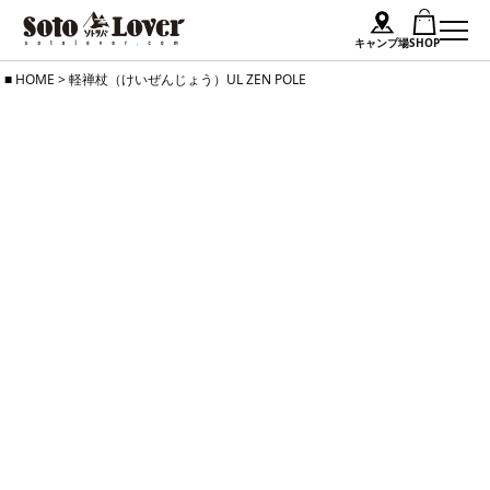
キャンプ場
SHOP
Skip
HOME
>
軽禅杖（けいぜんじょう）UL ZEN POLE
to
content