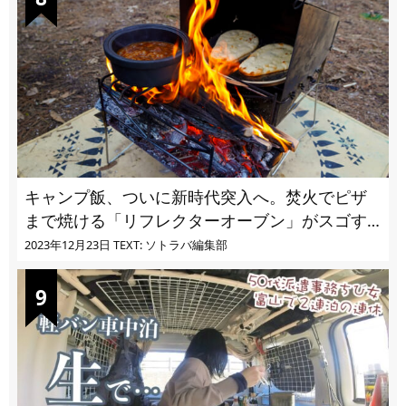
キャンプ飯、ついに新時代突入へ。焚火でピザ
まで焼ける「リフレクターオーブン」がスゴす
ぎる
2023年12月23日
TEXT: ソトラバ編集部