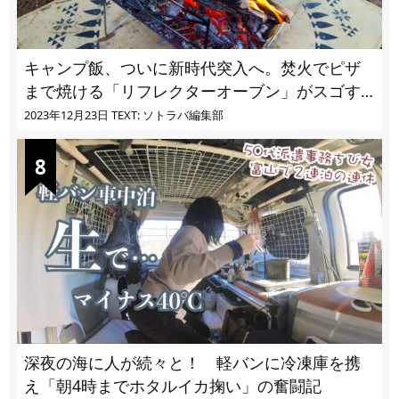
キャンプ飯、ついに新時代突入へ。焚火でピザ
まで焼ける「リフレクターオーブン」がスゴす
ぎる
2023年12月23日
TEXT: ソトラバ編集部
深夜の海に人が続々と！ 軽バンに冷凍庫を携
え「朝4時までホタルイカ掬い」の奮闘記