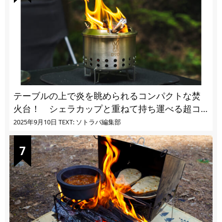
テーブルの上で炎を眺められるコンパクトな焚
火台！ シェラカップと重ねて持ち運べる超コ
ンパクト収納
2025年9月10日
TEXT: ソトラバ編集部