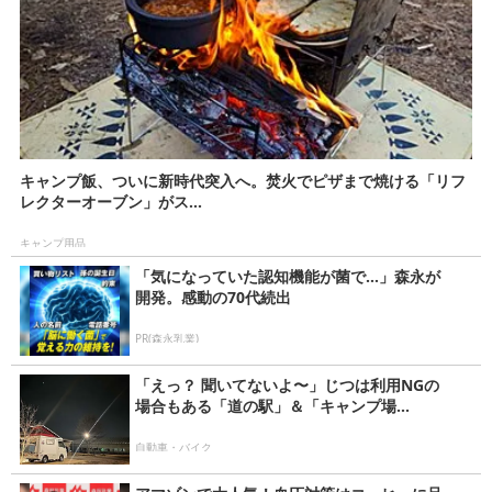
キャンプ飯、ついに新時代突入へ。焚火でピザまで焼ける「リフ
レクターオーブン」がス...
キャンプ用品
「気になっていた認知機能が菌で…」森永が
開発。感動の70代続出
PR(森永乳業)
「えっ？ 聞いてないよ〜」じつは利用NGの
場合もある「道の駅」＆「キャンプ場...
自動車・バイク