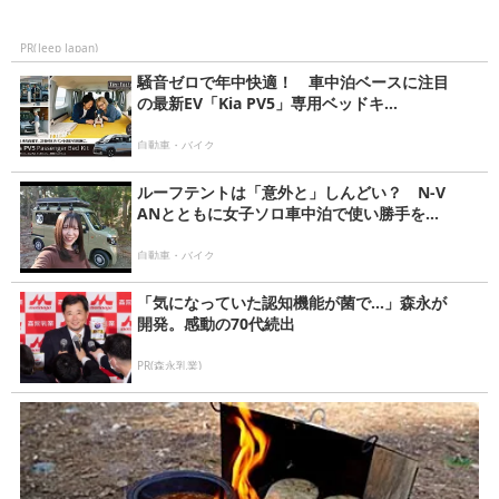
PR(Jeep Japan)
騒音ゼロで年中快適！ 車中泊ベースに注目
の最新EV「Kia PV5」専用ベッドキ...
自動車・バイク
ルーフテントは「意外と」しんどい？ N-V
ANとともに女子ソロ車中泊で使い勝手を...
自動車・バイク
「気になっていた認知機能が菌で…」森永が
開発。感動の70代続出
PR(森永乳業)