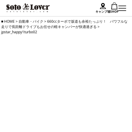
キャンプ場
SHOP
Skip
HOME
>
自動車・バイク
>
660ccターボで坂道も余裕たっぷり！ パワフルな
走りで長距離ドライブもお任せの軽キャンパーが快適過ぎる
>
to
jpstar_happy1turbo02
content