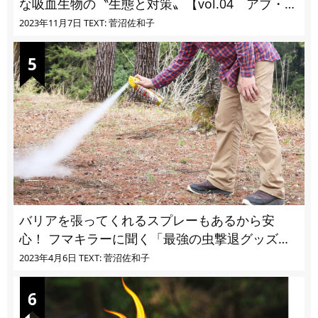
な吸血生物の〝生態と対策〟【vol.04 アブ・ブ
ユ・ヌカカ】
2023年11月7日
TEXT: 菅沼佐和子
バリアを張ってくれるスプレーもあるから安
心！ フマキラーに聞く「最強の虫撃退グッズ
vol.4」【キャンプサイトで使う虫よけ】
2023年4月6日
TEXT: 菅沼佐和子