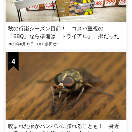
秋の行楽シーズン目前！ コスパ重視の
「BBQ」なら準備は「トライアル」一択だった
2023年8月31日
TEXT: 多田壮一
咬まれた痕がパンパンに腫れることも！ 身近