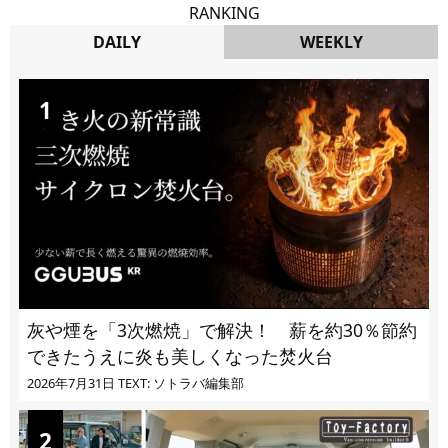
RANKING
DAILY
WEEKLY
DAILY
灰や煙を「3次燃焼」で解決！ 薪を約30％節約
できたうえに炎も美しくなった焚火台
2026年7月31日
TEXT: ソトラバ編集部