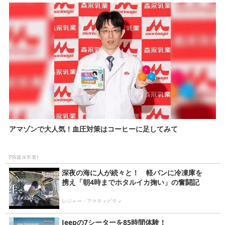
アマゾンで大人気！血圧対策はコーヒーに足してみて
PR(森永乳業)
深夜の海に人が続々と！ 軽バンに冷凍庫を
携え「朝4時までホタルイカ掬い」の奮闘記
レジャー・アクティビティ
Jeepの7シーターを85時間体験！