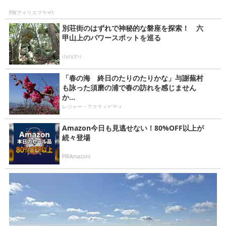
PR(アイリスプラザ)
別荘街のはずれで神秘的な磐座を探索！ 六
甲山上のパワースポットを巡る
山のぼり
「春の海 終日のたりのたりかな」与謝蕪村
も詠った須磨の浦で春の訪れを感じません
か...
レジャー・アクティビティ
Amazon今日も見逃せない！80%OFF以上が
続々登場
PR(Amazon)