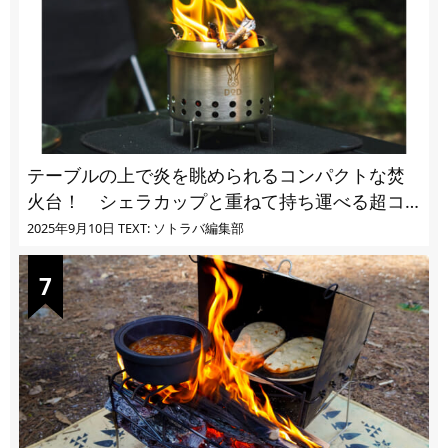
テーブルの上で炎を眺められるコンパクトな焚
火台！ シェラカップと重ねて持ち運べる超コ
ンパクト収納
2025年9月10日
TEXT: ソトラバ編集部