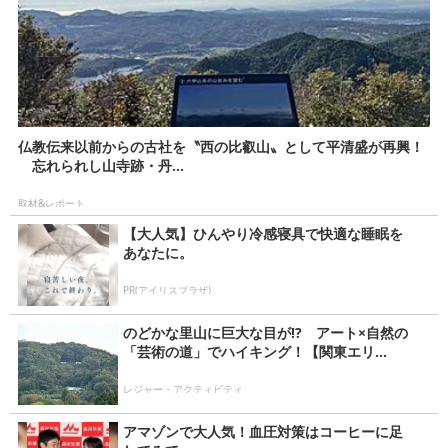
仏教伝来以前からの古社を〝西の比叡山〟として平清盛が再興！
忘れられし山寺跡・丹...
取材&レポート
【大人気】ひんやり冷感寝具で快適な睡眠を
あなたに。
PR(アイリスプラザ)
のどかな里山に巨大な目が!? アート×自然の
「芸術の道」でハイキング！【関東エリ...
レジャー・アクティビティ
アマゾンで大人気！血圧対策はコーヒーに足