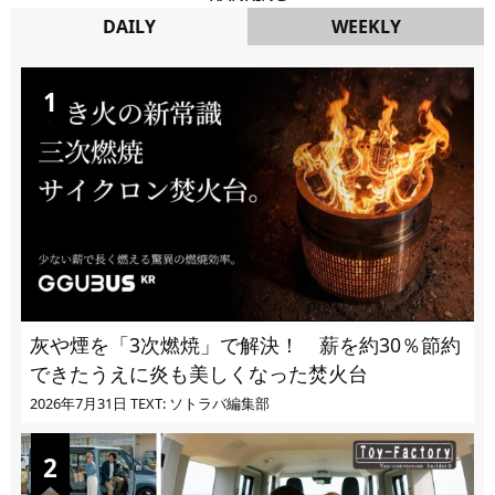
DAILY
WEEKLY
DAILY
灰や煙を「3次燃焼」で解決！ 薪を約30％節約
できたうえに炎も美しくなった焚火台
2026年7月31日
TEXT: ソトラバ編集部