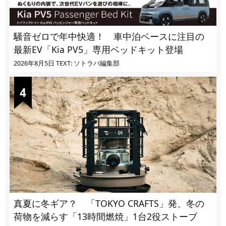
騒音ゼロで年中快適！ 車中泊ベースに注目の
最新EV「Kia PV5」専用ベッドキット登場
2026年8月5日
TEXT: ソトラバ編集部
真夏に冬ギア？ 「TOKYO CRAFTS」発、冬の
荷物を減らす「13時間燃焼」1台2役ストーブ