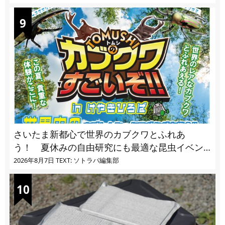
さいたま新都心で世界のカブクワとふれあ
う！ 夏休みの自由研究にも最適な昆虫イベン
ト
2026年8月7日
TEXT: ソトラバ編集部