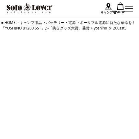
キャンプ場
SHOP
Skip
HOME
>
キャンプ用品
>
バッテリー・電源
>
ポータブル電源に新たな革命を！
「YOSHINO B1200 SST」が「防災グッズ大賞」受賞
>
yoshino_b1200sst3
to
content