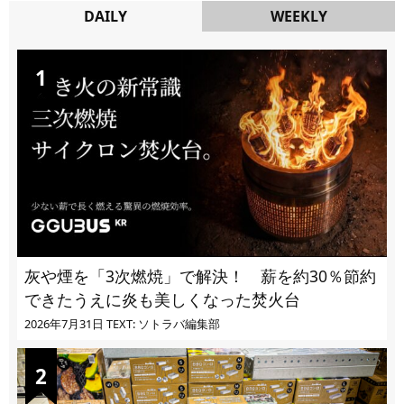
DAILY
WEEKLY
DAILY
灰や煙を「3次燃焼」で解決！ 薪を約30％節約
できたうえに炎も美しくなった焚火台
2026年7月31日
TEXT: ソトラバ編集部