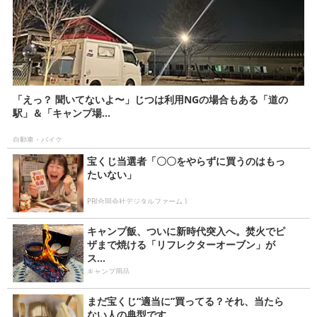
「えっ？ 聞いてないよ〜」じつは利用NGの場合もある「道の
駅」＆「キャンプ場...
自動車・バイク
宝くじ当選者「〇〇をやらずに買うのはもっ
たいない」
PR(合同会社デジタルファーム )
キャンプ飯、ついに新時代突入へ。焚火でピ
ザまで焼ける「リフレクターオーブン」が
ス...
キャンプ用品
まだ宝くじ“適当に”買ってる？それ、当たら
ない人の典型です