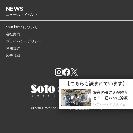
NEWS
ニュース・イベント
soto lover について
会社案内
プライバシーポリシー
利用規約
広告掲載
【こちらも読まれています】
深夜の海に人が続々
と！ 軽バンに冷凍庫
を携え「朝4時までホ
レジャー・アクティビティ
©Kotsu Times Sha Co., Ltd. 株式会社交通タイムス社
タルイカ掬い」の奮闘
記