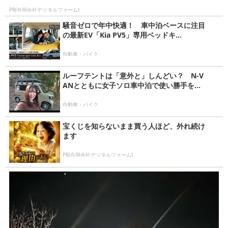
PR(合同会社デジタルファーム)
騒音ゼロで年中快適！ 車中泊ベースに注目
の最新EV「Kia PV5」専用ベッドキ...
自動車・バイク
ルーフテントは「意外と」しんどい？ N-V
ANとともに女子ソロ車中泊で使い勝手を...
自動車・バイク
宝くじを知らないまま買う人ほど、外れ続け
ます
PR(合同会社デジタルファーム)