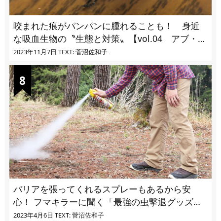
咬まれた痕がパンパンに腫れることも！ 身近
な吸血生物の〝生態と対策〟【vol.04 アブ・ブ
ユ・ヌカカ】
2023年11月7日
TEXT: 菅沼佐和子
バリアを張ってくれるスプレーもあるから安
心！ フマキラーに聞く「最強の虫撃退グッズ
vol.4」【キャンプサイトで使う虫よけ】
2023年4月6日
TEXT: 菅沼佐和子