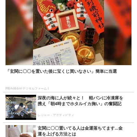
「玄関に〇〇を置いた後に宝くじ買いなさい」簡単に当選
PR(合同会社デジタルファーム )
深夜の海に人が続々と！ 軽バンに冷凍庫を
携え「朝4時までホタルイカ掬い」の奮闘記
レジャー・アクティビティ
玄関に〇〇置いてる人は金運落ちてます…金
運を上げる方法とは