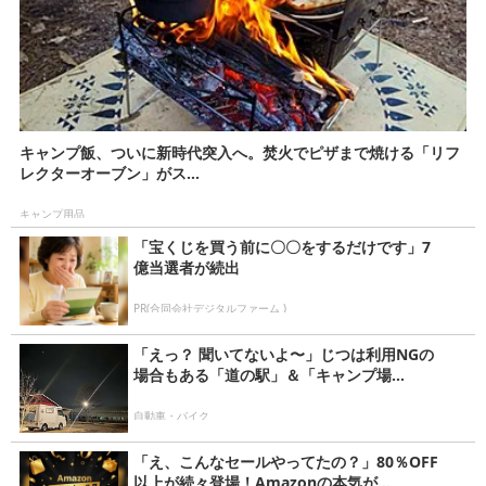
キャンプ飯、ついに新時代突入へ。焚火でピザまで焼ける「リフ
レクターオーブン」がス...
キャンプ用品
「宝くじを買う前に〇〇をするだけです」7
億当選者が続出
PR(合同会社デジタルファーム )
「えっ？ 聞いてないよ〜」じつは利用NGの
場合もある「道の駅」＆「キャンプ場...
自動車・バイク
「え、こんなセールやってたの？」80％OFF
以上が続々登場！Amazonの本気が...