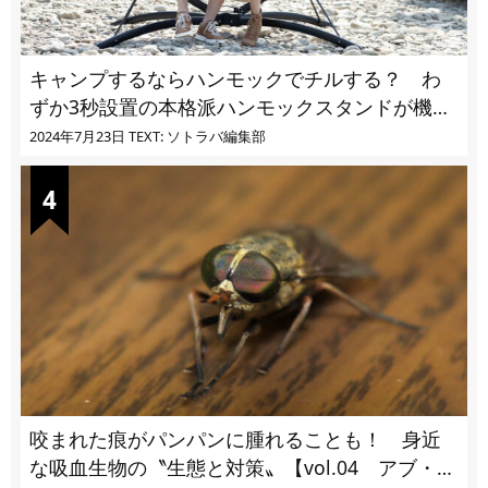
キャンプするならハンモックでチルする？ わ
ずか3秒設置の本格派ハンモックスタンドが機能
的過ぎる
2024年7月23日
TEXT: ソトラバ編集部
咬まれた痕がパンパンに腫れることも！ 身近
な吸血生物の〝生態と対策〟【vol.04 アブ・ブ