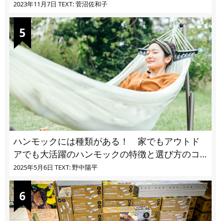
ユ・ヌカカ】
2023年11月7日
TEXT: 菅沼佐和子
ハンモックには種類がある！ 家でもアウトド
アでも大活躍のハンモックの特徴と選び方のコ
ツとは
2025年5月6日
TEXT: 野中陽平