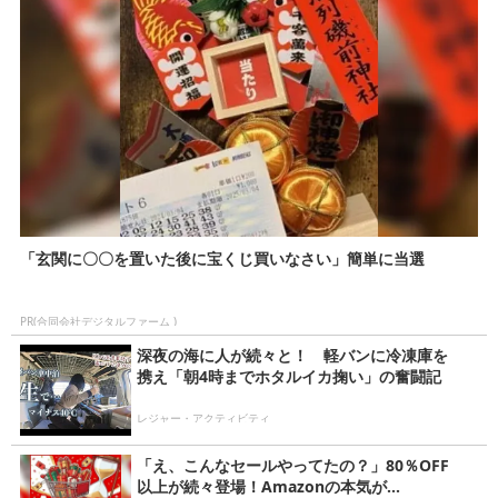
「玄関に〇〇を置いた後に宝くじ買いなさい」簡単に当選
PR(合同会社デジタルファーム )
深夜の海に人が続々と！ 軽バンに冷凍庫を
携え「朝4時までホタルイカ掬い」の奮闘記
レジャー・アクティビティ
「え、こんなセールやってたの？」80％OFF
以上が続々登場！Amazonの本気が...