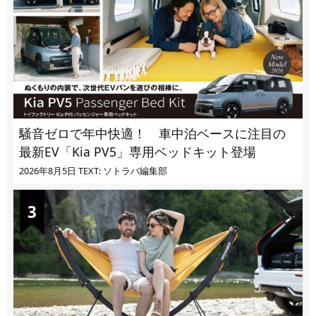
騒音ゼロで年中快適！ 車中泊ベースに注目の
最新EV「Kia PV5」専用ベッドキット登場
2026年8月5日
TEXT: ソトラバ編集部