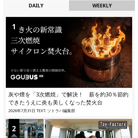
DAILY
WEEKLY
DAILY
灰や煙を「3次燃焼」で解決！ 薪を約30％節約
できたうえに炎も美しくなった焚火台
2026年7月31日
TEXT: ソトラバ編集部