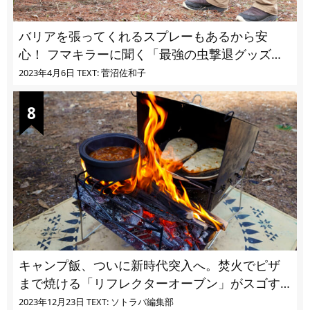
バリアを張ってくれるスプレーもあるから安
心！ フマキラーに聞く「最強の虫撃退グッズ
vol.4」【キャンプサイトで使う虫よけ】
2023年4月6日
TEXT: 菅沼佐和子
キャンプ飯、ついに新時代突入へ。焚火でピザ
まで焼ける「リフレクターオーブン」がスゴす
ぎる
2023年12月23日
TEXT: ソトラバ編集部