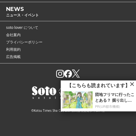
NEWS
ニュース・イベント
soto lover について
会社案内
プライバシーポリシー
利用規約
広告掲載
【こちらも読まれています】
団地フリマに行ったこ
とある？ 掘り出し物
に出会えたよ
PR(UR都市機構)
©Kotsu Times Sha Co., Ltd. 株式会社交通タイムス社