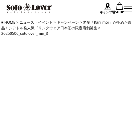
キャンプ場
SHOP
Skip
HOME
>
ニュース・イベント
>
キャンペーン
>
老舗「Karrimor」が認めた逸
品！シアトル発人気ドリンクウェア日本初の限定店舗誕生
>
to
20250506_sotolover_miir_3
content