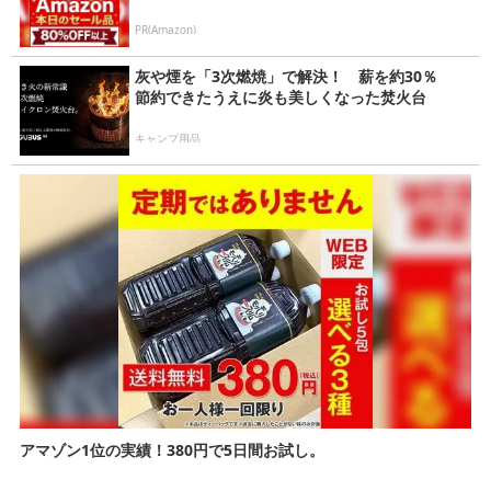
PR(Amazon)
灰や煙を「3次燃焼」で解決！ 薪を約30％
節約できたうえに炎も美しくなった焚火台
キャンプ用品
アマゾン1位の実績！380円で5日間お試し。