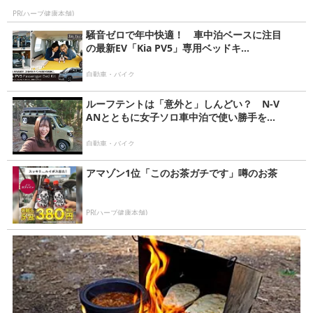
PR(ハーブ健康本舗)
騒音ゼロで年中快適！ 車中泊ベースに注目
の最新EV「Kia PV5」専用ベッドキ...
自動車・バイク
ルーフテントは「意外と」しんどい？ N-V
ANとともに女子ソロ車中泊で使い勝手を...
自動車・バイク
アマゾン1位「このお茶ガチです」噂のお茶
PR(ハーブ健康本舗)