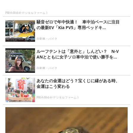
PR(合同会社デジタルファーム )
騒音ゼロで年中快適！ 車中泊ベースに注目
の最新EV「Kia PV5」専用ベッドキ...
自動車・バイク
ルーフテントは「意外と」しんどい？ N-V
ANとともに女子ソロ車中泊で使い勝手を...
自動車・バイク
あなたの金運はどう？宝くじに縁がある時、
金運はこう変わる
PR(合同会社デジタルファーム )