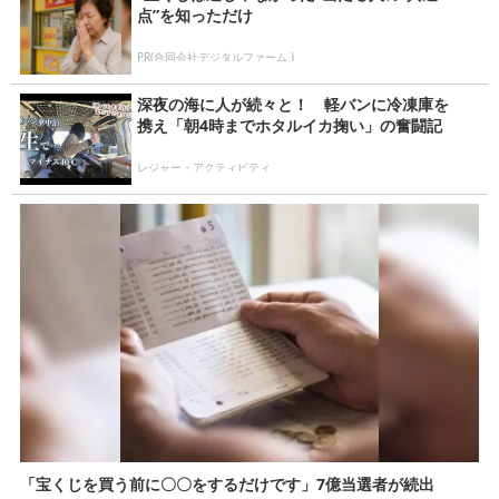
点”を知っただけ
PR(合同会社デジタルファーム )
深夜の海に人が続々と！ 軽バンに冷凍庫を
携え「朝4時までホタルイカ掬い」の奮闘記
レジャー・アクティビティ
「宝くじを買う前に〇〇をするだけです」7億当選者が続出