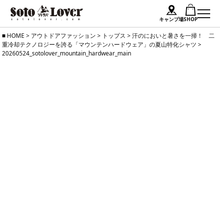
キャンプ場
SHOP
Skip
HOME
>
アウトドアファッション
>
トップス
>
汗のにおいと暑さを一掃！ 二
重冷却テクノロジーを誇る「マウンテンハードウェア」の夏山特化シャツ
>
to
20260524_sotolover_mountain_hardwear_main
content