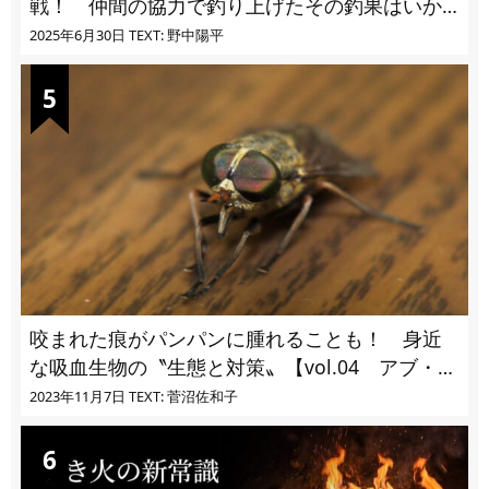
戦！ 仲間の協力で釣り上げたその釣果はいか
に!?
2025年6月30日
TEXT: 野中陽平
咬まれた痕がパンパンに腫れることも！ 身近
な吸血生物の〝生態と対策〟【vol.04 アブ・ブ
ユ・ヌカカ】
2023年11月7日
TEXT: 菅沼佐和子