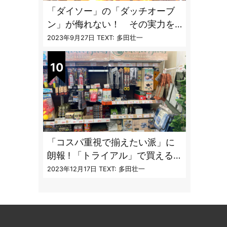
「ダイソー」の「ダッチオーブ
ン」が侮れない！ その実力を
「炊飯」で検証してみた
2023年9月27日
TEXT: 多田壮一
「コスパ重視で揃えたい派」に
朗報 ! 「トライアル」で買える
キャンプ道具7品
2023年12月17日
TEXT: 多田壮一