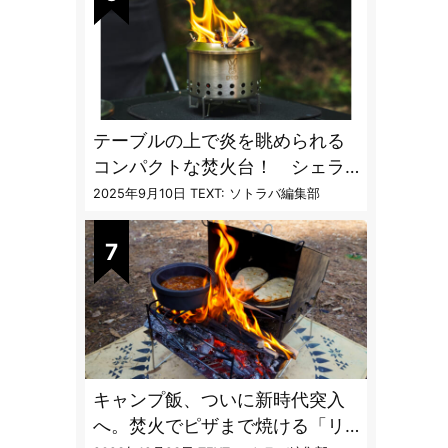
テーブルの上で炎を眺められる
コンパクトな焚火台！ シェラ
カップと重ねて持ち運べる超コ
2025年9月10日
TEXT: ソトラバ編集部
ンパクト収納
キャンプ飯、ついに新時代突入
へ。焚火でピザまで焼ける「リ