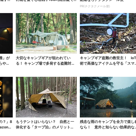
防ぐキャンプ盗...
PR(チクタクメール便)
難」が
大切なキャンプギアが狙われてい
キャンプギア盗難の救世主！ lo
らやら
る！ キャンプ場で多発する盗難対策
術で高価なアイテムを守る「スマ
の備えとは？
グ」が不審者...
の？」8
もうテントはいらない？ 自然と一
残念な雨のキャンプを全力で楽し
zonの
体化する「タープ泊」のメリットと
なら！ 意外と知らない効果的な
デメリットとは
さな工夫とは