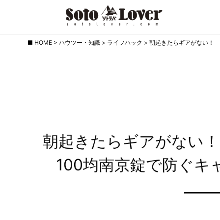
Skip
HOME
>
ハウツー・知識
>
ライフハック
>
朝起きたらギアがない！ 
to
content
朝起きたらギアがない！
100均南京錠で防ぐ