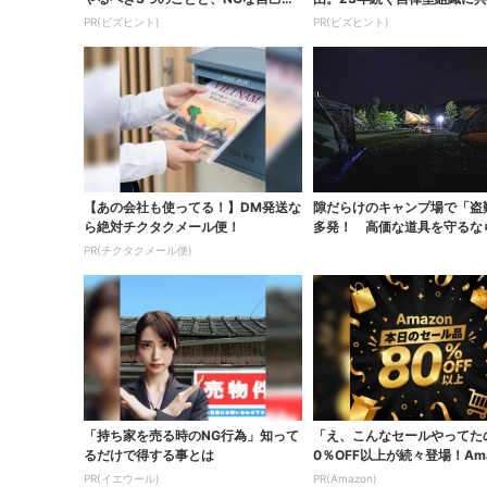
識
「3つの要素」
PR(ビズヒント)
PR(ビズヒント)
【あの会社も使ってる！】DM発送な
隙だらけのキャンプ場で「盗
ら絶対チクタクメール便！
多発！ 高価な道具を守るな
ない手はない「防...
PR(チクタクメール便)
「持ち家を売る時のNG行為」知って
「え、こんなセールやってた
るだけで得する事とは
0％OFF以上が続々登場！Ama
本気が...
PR(イエウール)
PR(Amazon)