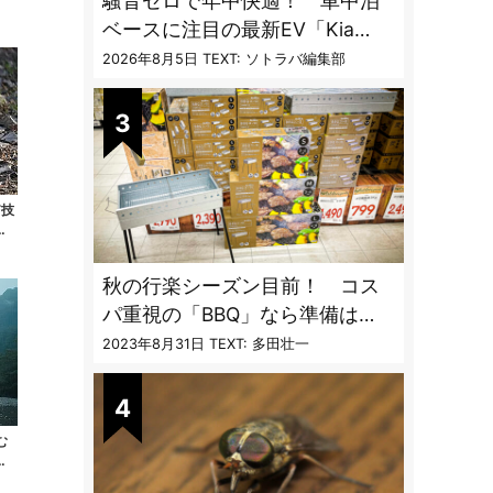
騒音ゼロで年中快適！ 車中泊
ベースに注目の最新EV「Kia
PV5」専用ベッドキット登場
2026年8月5日
TEXT: ソトラバ編集部
T技
ペ
秋の行楽シーズン目前！ コス
パ重視の「BBQ」なら準備は
「トライアル」一択だった
2023年8月31日
TEXT: 多田壮一
む
小