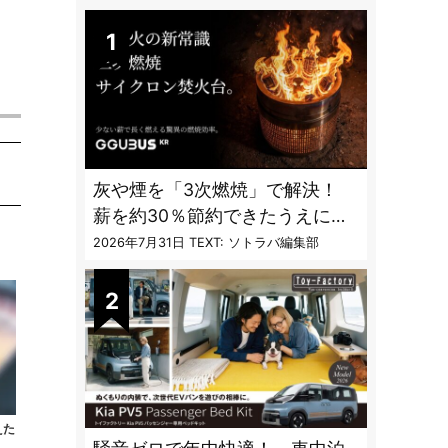
DAILY
灰や煙を「3次燃焼」で解決！
薪を約30％節約できたうえに炎
も美しくなった焚火台
2026年7月31日
TEXT: ソトラバ編集部
えた