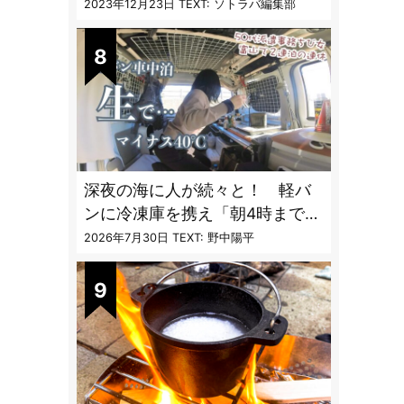
フレクターオーブン」がスゴす
2023年12月23日
TEXT: ソトラバ編集部
ぎる
深夜の海に人が続々と！ 軽バ
ンに冷凍庫を携え「朝4時までホ
タルイカ掬い」の奮闘記
2026年7月30日
TEXT: 野中陽平