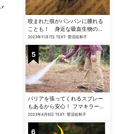
咬まれた痕がパンパンに腫れる
ことも！ 身近な吸血生物の
〝生態と対策〟【vol.04 ア
2023年11月7日
TEXT: 菅沼佐和子
ブ・ブユ・ヌカカ】
バリアを張ってくれるスプレー
もあるから安心！ フマキラーに
聞く「最強の虫撃退グッズ
2023年4月6日
TEXT: 菅沼佐和子
vol.4」【キャンプサイトで使う
虫よけ】