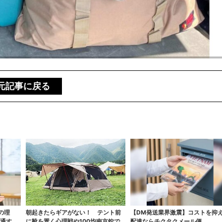
元記事に戻る
の理
朝起きたらギアがない！ テント前
【DM発送業界激震】コストを抑
共通する
に靴を置く心理戦や100均南京錠で
配達ならチクタクメール便