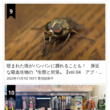
咬まれた痕がパンパンに腫れることも！ 身近
な吸血生物の〝生態と対策〟【vol.04 アブ・ブ
ユ・ヌカカ】
2023年11月7日
TEXT: 菅沼佐和子