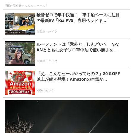
PR(合同会社デジタルファーム )
騒音ゼロで年中快適！ 車中泊ベースに注目
の最新EV「Kia PV5」専用ベッドキ...
自動車・バイク
ルーフテントは「意外と」しんどい？ N-V
ANとともに女子ソロ車中泊で使い勝手を...
自動車・バイク
「え、こんなセールやってたの？」80％OFF
以上が続々登場！Amazonの本気が...
PR(Amazon)