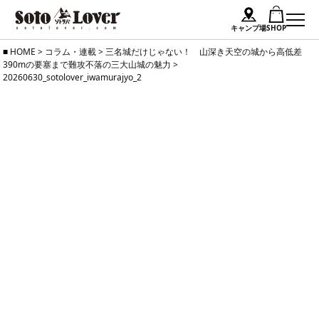
キャンプ場
SHOP
Skip
HOME
>
コラム・連載
>
三名城だけじゃない！ 山深き天空の城から高低差
390mの要塞まで難攻不落の三大山城の魅力
>
to
20260630_sotolover_iwamurajyo_2
content