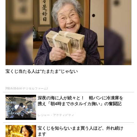
宝くじ当たる人は“たまたま”じゃない
PR(合同会社デジタルファーム)
深夜の海に人が続々と！ 軽バンに冷凍庫を
携え「朝4時までホタルイカ掬い」の奮闘記
レジャー・アクティビティ
宝くじを知らないまま買う人ほど、外れ続け
ます