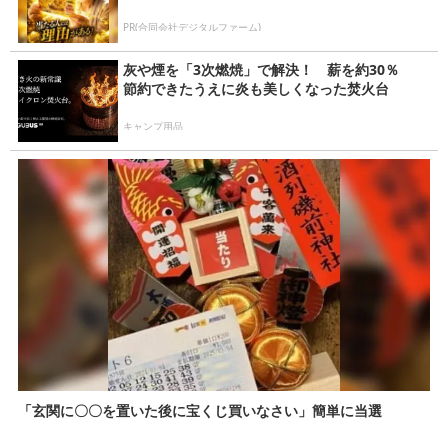
PR(合同会社デジタルファーム)
灰や煙を「3次燃焼」で解決！ 薪を約30％
節約できたうえに炎も美しくなった焚火台
キャンプ用品
「玄関に〇〇を置いた後に宝くじ買いなさい」簡単に当選