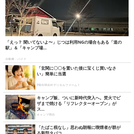
「えっ？ 聞いてないよ〜」じつは利用NGの場合もある「道の
駅」＆「キャンプ場...
自動車・バイク
「玄関に〇〇を置いた後に宝くじ買いなさ
い」簡単に当選
PR(合同会社デジタルファーム )
キャンプ飯、ついに新時代突入へ。焚火でピ
ザまで焼ける「リフレクターオーブン」が
ス...
キャンプ用品
「たばこ税なし」思わぬ朗報に喫煙者が群が
る新型タバコ