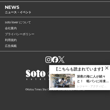
NEWS
ニュース・イベント
soto lover について
会社案内
プライバシーポリシー
利用規約
広告掲載
【こちらも読まれています】
灰や煙を「3次燃焼」
で解決！ 薪を約3
0％節約できたうえに
キャンプ用品
©Kotsu Times Sha Co., Ltd. 株式会社交通タイムス社
炎も美しくなった焚火
台