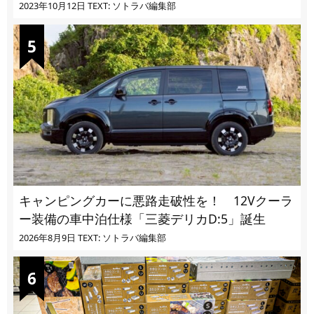
ばかり
2023年10月12日
TEXT: ソトラバ編集部
キャンピングカーに悪路走破性を！ 12Vクーラ
ー装備の車中泊仕様「三菱デリカD:5」誕生
2026年8月9日
TEXT: ソトラバ編集部