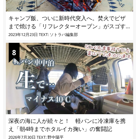
キャンプ飯、ついに新時代突入へ。焚火でピザ
まで焼ける「リフレクターオーブン」がスゴす
ぎる
2023年12月23日
TEXT: ソトラバ編集部
深夜の海に人が続々と！ 軽バンに冷凍庫を携
え「朝4時までホタルイカ掬い」の奮闘記
2026年7月30日
TEXT: 野中陽平