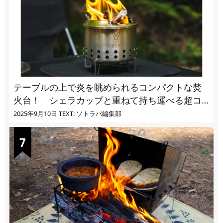
テーブルの上で炎を眺められるコンパクトな焚
火台！ シェラカップと重ねて持ち運べる超コ
ンパクト収納
2025年9月10日
TEXT: ソトラバ編集部