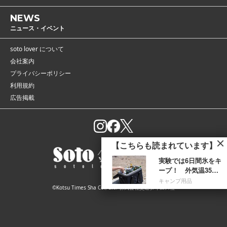
NEWS
ニュース・イベント
soto lover について
会社案内
プライバシーポリシー
利用規約
広告掲載
【こちらも読まれています】
実験では6日間氷をキ
ープ！ 外気温35℃
でも72時間溶けない
キャンプ用品
©Kotsu Times Sha Co., Ltd. 株式会社交通タイムス社
アルペンの実力派軽
量...