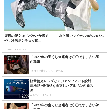
復活の呪文は「バサバサ振る」！ 水と風でマイナス15℃のひん
やり冷感ポンチョが限...
ニュース・イベント
「2027年の宝くじ当選者は〇〇です」占い師
が暴露
PR(合同会社デジタルファーム )
軽量偏光レンズとアジアンフィット設計！
高機能×低価格を両立したアルペンの新ス
タ...
ニュース・イベント
「2027年の宝くじ当選者は〇〇です」占い師