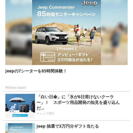
Jeepの7シーターを85時間体験！
PR(Jeep Japan)
「白い日傘」に「氷が6日溶けないクーラ
ー」！ スポーツ用品開発の知見を盛り込ん
だ...
キャンプ用品
Jeep 抽選で3万円分ギフト当たる