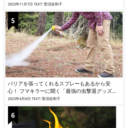
ユ・ヌカカ】
2023年11月7日
TEXT: 菅沼佐和子
バリアを張ってくれるスプレーもあるから安
心！ フマキラーに聞く「最強の虫撃退グッズ
vol.4」【キャンプサイトで使う虫よけ】
2023年4月6日
TEXT: 菅沼佐和子