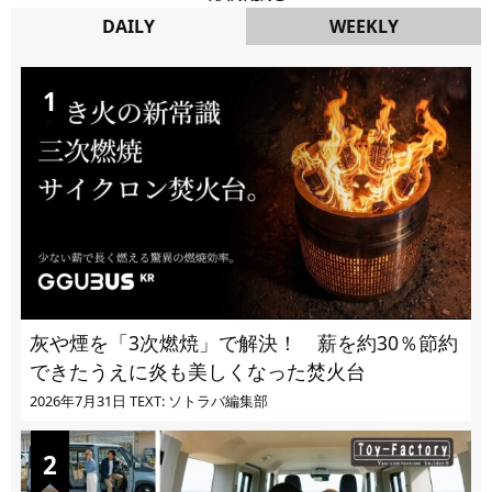
DAILY
WEEKLY
DAILY
灰や煙を「3次燃焼」で解決！ 薪を約30％節約
できたうえに炎も美しくなった焚火台
2026年7月31日
TEXT: ソトラバ編集部