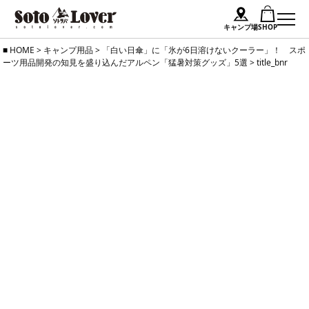
キャンプ場
SHOP
Skip
HOME
>
キャンプ用品
>
「白い日傘」に「氷が6日溶けないクーラー」！ スポ
ーツ用品開発の知見を盛り込んだアルペン「猛暑対策グッズ」5選
>
title_bnr
to
content