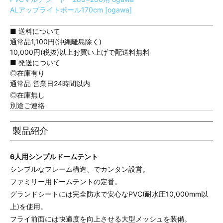
ALアップライトポール170cm [ogawa]
■ 送料について
通常品1,100円(沖縄離島除く)
10,000円(税抜)以上お買い上げで配送料無料
■ 発送について
◎在庫有り
通常品 営業日24時間以内
◎在庫無し
別途ご連絡
製品紹介
6人用シンプルドームテント
シンプルなフレーム構造、でカンタン設営。
ファミリー用ドームテントの定番。
グランドシートには完全防水で安心なPVC(耐水圧10,000mm以
上)を使用。
フライ前面には快適度を向上させる大型メッシュを装備。