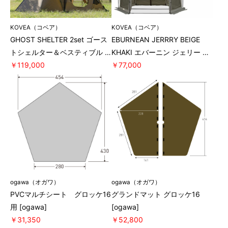
KOVEA（コベア）
KOVEA（コベア）
GHOST SHELTER 2set ゴース
EBURNEAN JERRRY BEIGE
トシェルター＆ベスティブル 2
KHAKI エバーニン ジェリー ベ
点セット [KOVEA コベア]
￥119,000
ージュ カーキ テント [KOVEA
￥77,000
コベア]
ogawa（オガワ）
ogawa（オガワ）
PVCマルチシート グロッケ16
グランドマット グロッケ16
用 [ogawa]
[ogawa]
￥31,350
￥52,800