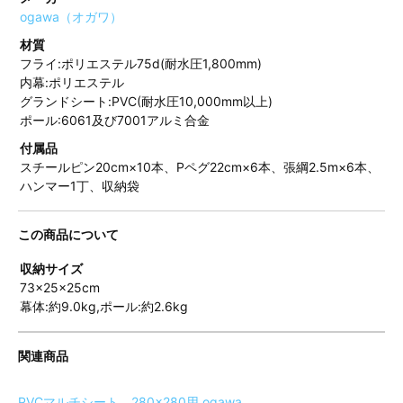
ogawa（オガワ）
材質
フライ:ポリエステル75d(耐水圧1,800mm)
内幕:ポリエステル
グランドシート:PVC(耐水圧10,000mm以上)
ポール:6061及び7001アルミ合金
付属品
スチールピン20cm×10本、Pペグ22cm×6本、張綱2.5m×6本、
ハンマー1丁、収納袋
この商品について
収納サイズ
73×25×25cm
幕体:約9.0kg,ポール:約2.6kg
関連商品
PVCマルチシート 280×280用 ogawa