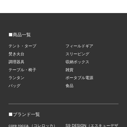
商品一覧
テント・タープ
フィールドギア
焚き火台
スリーピング
調理器具
収納ボックス
テーブル・椅子
雑貨
ランタン
ポータブル電源
バッグ
食品
ブランド一覧
core rocca.（コレロッカ）
S9 DESIGN（エスキューデザ