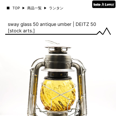
TOP
商品一覧
ランタン
sway glass 50 antique umber | DEITZ 50
[stock arts.]