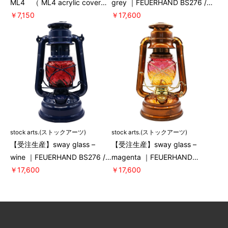
ML4 （ ML4 acrylic cover
grey ｜FEUERHAND BS276 /
LEDLENSER アクリルカバー リ
￥7,150
DIETZ#78 [stock arts.]
￥17,600
ベリ） [stock arts.]
stock arts.(ストックアーツ)
stock arts.(ストックアーツ)
【受注生産】sway glass –
【受注生産】sway glass –
wine ｜FEUERHAND BS276 /
magenta ｜FEUERHAND
DIETZ#78 [stock arts.]
￥17,600
BS276 / DIETZ#78 [stock
￥17,600
arts.]