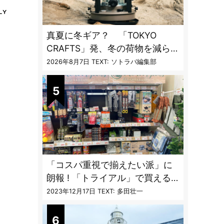
真夏に冬ギア？ 「TOKYO
CRAFTS」発、冬の荷物を減らす
「13時間燃焼」1台2役ストーブ
2026年8月7日
TEXT: ソトラバ編集部
「コスパ重視で揃えたい派」に
朗報 ! 「トライアル」で買える
キャンプ道具7品
2023年12月17日
TEXT: 多田壮一