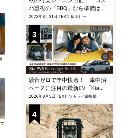
秋の行楽シーズン目前！ コス
パ重視の「BBQ」なら準備は
「トライアル」一択だった
2023年8月31日
TEXT: 多田壮一
信
騒音ゼロで年中快適！ 車中泊
ベースに注目の最新EV「Kia
PV5」専用ベッドキット登場
2026年8月5日
TEXT: ソトラバ編集部
って