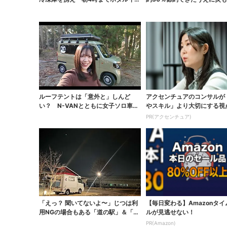
掬い」の奮闘記
なった焚火台
ルーフテントは「意外と」しんど
アクセンチュアのコンサルが
い？ N-VANとともに女子ソロ車中
やスキル」より大切にする視
泊で使い勝手を...
PR(アクセンチュア)
「えっ？ 聞いてないよ〜」じつは利
【毎日変わる】Amazonタ
用NGの場合もある「道の駅」＆「キ
ルが見逃せない！
ャンプ場...
PR(Amazon)