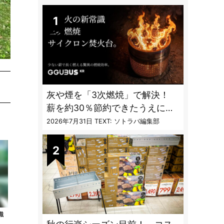
DAILY
灰や煙を「3次燃焼」で解決！
薪を約30％節約できたうえに炎
も美しくなった焚火台
2026年7月31日
TEXT: ソトラバ編集部
識