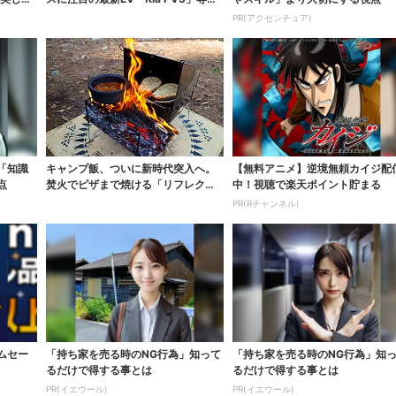
ベッドキ...
PR(アクセンチュア)
「知識
キャンプ飯、ついに新時代突入へ。
【無料アニメ】逆境無頼カイジ配
点
焚火でピザまで焼ける「リフレクタ
中！視聴で楽天ポイント貯まる
ーオーブン」がス...
PR(Rチャンネル)
イムセー
「持ち家を売る時のNG行為」知って
「持ち家を売る時のNG行為」知
るだけで得する事とは
るだけで得する事とは
PR(イエウール)
PR(イエウール)