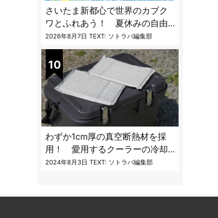
さいたま新都心で世界のカブク
ワとふれあう！ 夏休みの自由
研究にも最適な昆虫イベント
2026年8月7日
TEXT: ソトラバ編集部
わずか1cm厚の真空断熱材を採
用！ 愛用するクーラーの冷却
性能をアプデする極薄断熱パネ
2024年8月3日
TEXT: ソトラバ編集部
ルの実力とは