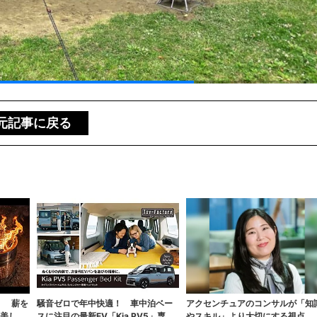
元記事に戻る
！ 薪を
騒音ゼロで年中快適！ 車中泊ベー
アクセンチュアのコンサルが「知
も美しく
スに注目の最新EV「Kia PV5」専用
やスキル」より大切にする視点