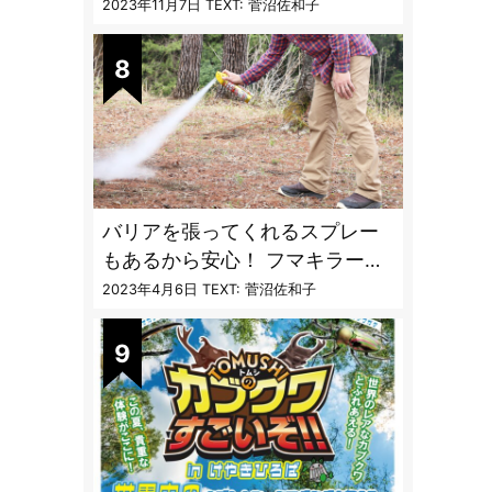
〝生態と対策〟【vol.04 ア
2023年11月7日
TEXT: 菅沼佐和子
ブ・ブユ・ヌカカ】
バリアを張ってくれるスプレー
もあるから安心！ フマキラーに
聞く「最強の虫撃退グッズ
2023年4月6日
TEXT: 菅沼佐和子
vol.4」【キャンプサイトで使う
虫よけ】