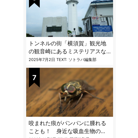
トンネルの街「横須賀」観光地
の観音崎にあるミステリアスな
隧道を歩く
2025年7月2日
TEXT: ソトラバ編集部
咬まれた痕がパンパンに腫れる
ことも！ 身近な吸血生物の