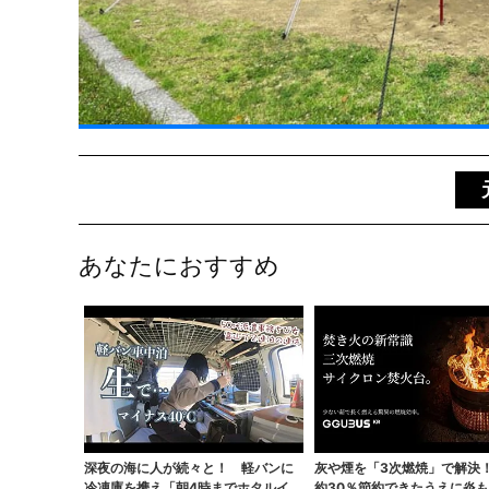
あなたにおすすめ
深夜の海に人が続々と！ 軽バンに
灰や煙を「3次燃焼」で解決
冷凍庫を携え「朝4時までホタルイカ
約30％節約できたうえに炎