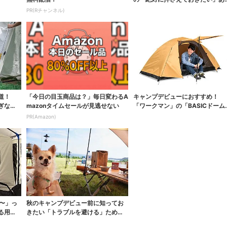
と便利な道具とは...
PR(Rチャンネル)
近道！
「今日の目玉商品は？」毎日変わるA
キャンプデビューにおすすめ！
ぎない
mazonタイムセールが見逃せない
「ワークマン」の「BASICドーム
ント1人用」が...
PR(Amazon)
円〜」っ
秋のキャンプデビュー前に知ってお
る用品
きたい「トラブルを避ける」ための
キャンプの基本の...