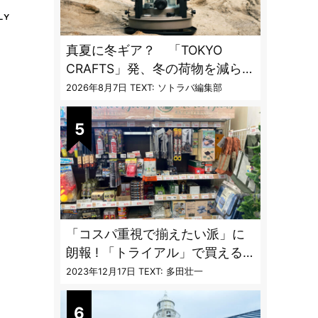
真夏に冬ギア？ 「TOKYO
CRAFTS」発、冬の荷物を減らす
「13時間燃焼」1台2役ストーブ
2026年8月7日
TEXT: ソトラバ編集部
「コスパ重視で揃えたい派」に
朗報 ! 「トライアル」で買える
キャンプ道具7品
2023年12月17日
TEXT: 多田壮一