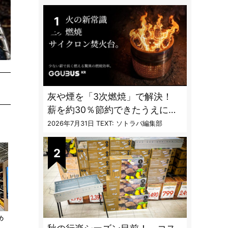
DAILY
灰や煙を「3次燃焼」で解決！
薪を約30％節約できたうえに炎
も美しくなった焚火台
2026年7月31日
TEXT: ソトラバ編集部
め
る