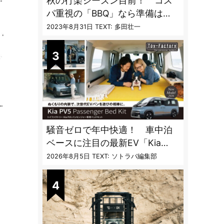
秋の行楽シーズン目前！ コス
パ重視の「BBQ」なら準備は
「トライアル」一択だった
2023年8月31日
TEXT: 多田壮一
テ
騒音ゼロで年中快適！ 車中泊
ベースに注目の最新EV「Kia
PV5」専用ベッドキット登場
2026年8月5日
TEXT: ソトラバ編集部