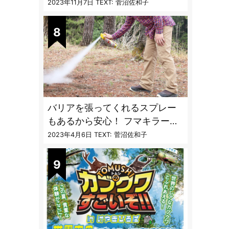
〝生態と対策〟【vol.04 ア
2023年11月7日
TEXT: 菅沼佐和子
ブ・ブユ・ヌカカ】
バリアを張ってくれるスプレー
もあるから安心！ フマキラーに
聞く「最強の虫撃退グッズ
2023年4月6日
TEXT: 菅沼佐和子
vol.4」【キャンプサイトで使う
虫よけ】