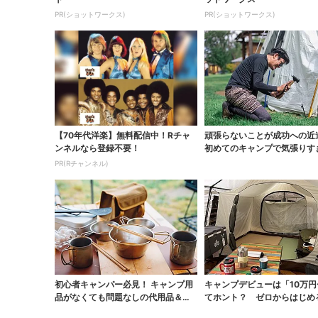
PR(ショットワークス)
PR(ショットワークス)
【70年代洋楽】無料配信中！Rチャ
頑張らないことが成功への
ンネルなら登録不要！
初めてのキャンプで気張りす
心得5つ
PR(Rチャンネル)
初心者キャンパー必見！ キャンプ用
キャンプデビューは「10万
品がなくても問題なしの代用品＆レ
てホント？ ゼロからはじめ
ンタル活用術
購入リストと賢...