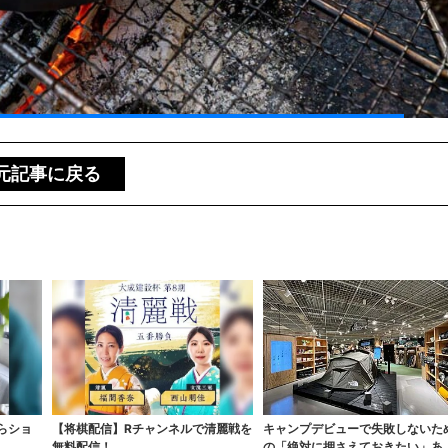
元記事に戻る
らショ
【将棋配信】Rチャンネルで清麗戦を
キャンプデビューで失敗しないた
無料配信！
の「絶対に押さえておきたい」あ