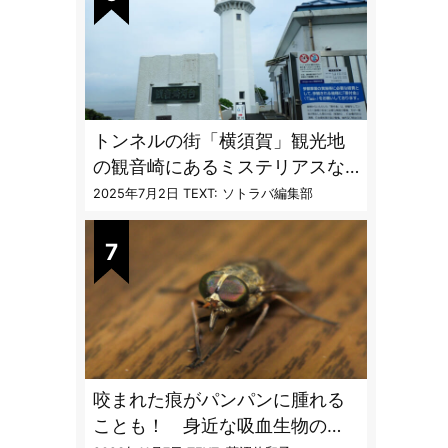
トンネルの街「横須賀」観光地
の観音崎にあるミステリアスな
隧道を歩く
2025年7月2日
TEXT: ソトラバ編集部
咬まれた痕がパンパンに腫れる
ことも！ 身近な吸血生物の