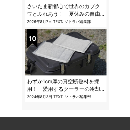
さいたま新都心で世界のカブク
ワとふれあう！ 夏休みの自由
研究にも最適な昆虫イベント
2026年8月7日
TEXT: ソトラバ編集部
わずか1cm厚の真空断熱材を採
用！ 愛用するクーラーの冷却
性能をアプデする極薄断熱パネ
2024年8月3日
TEXT: ソトラバ編集部
ルの実力とは