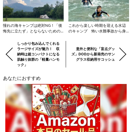
憧れの海キャンプは絶対NG！「後
これから楽しい時期を迎える水辺
悔先に立たず」とならないための
のキャンプ 怖い水難事故から身
キャンプ初心者が避けるべきデビ
を守る方法とは？
ュー時期とは
前
Previous:
しっかり包み込んでくれる
Next:
ラージサイズが魅力！ 収
意外と便利な「盲点グッ
の
納時は超コンパクトになる
ズ」DODから新発売のサン
記
肌触り抜群の「軽量ハンモ
グラス収納用サコッシュ
事・
ック」
次
あなたにおすすめ
の
記
事