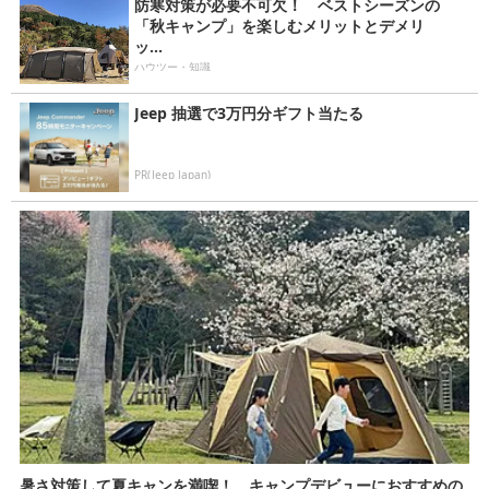
防寒対策が必要不可欠！ ベストシーズンの
「秋キャンプ」を楽しむメリットとデメリ
ッ...
ハウツー・知識
Jeep 抽選で3万円分ギフト当たる
PR(Jeep Japan)
暑さ対策して夏キャンを満喫！ キャンプデビューにおすすめの