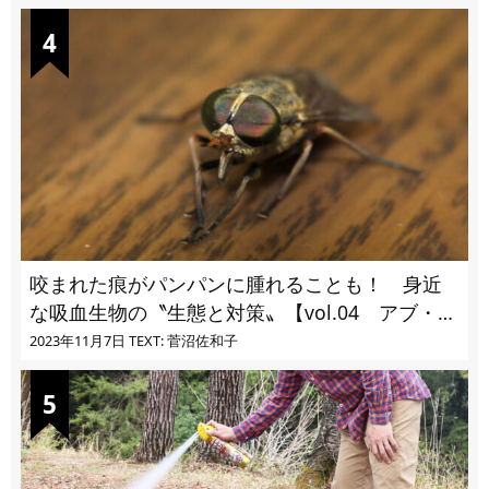
咬まれた痕がパンパンに腫れることも！ 身近
な吸血生物の〝生態と対策〟【vol.04 アブ・ブ
ユ・ヌカカ】
2023年11月7日
TEXT: 菅沼佐和子