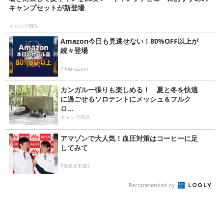
キャンプセットが新登場
キャンプ用品
Amazon今日も見逃せない！80%OFF以上が
続々登場
PR(Amazon)
カンガルー張りも楽しめる！ 夏と冬を快適
に過ごせるソロテントにメッシュ＆フルク
ロ...
キャンプ用品
アマゾンで大人気！血圧対策はコーヒーに足
してみて
PR(森永乳業)
Recommended by