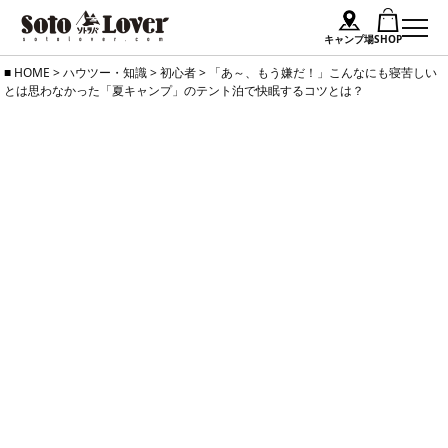
キャンプ場
SHOP
Skip
HOME
>
ハウツー・知識
>
初心者
>
「あ～、もう嫌だ！」こんなにも寝苦しい
とは思わなかった「夏キャンプ」のテント泊で快眠するコツとは？
to
content