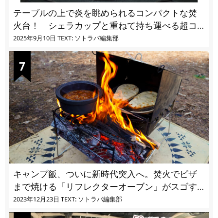
テーブルの上で炎を眺められるコンパクトな焚
火台！ シェラカップと重ねて持ち運べる超コ
ンパクト収納
2025年9月10日
TEXT: ソトラバ編集部
キャンプ飯、ついに新時代突入へ。焚火でピザ
まで焼ける「リフレクターオーブン」がスゴす
ぎる
2023年12月23日
TEXT: ソトラバ編集部