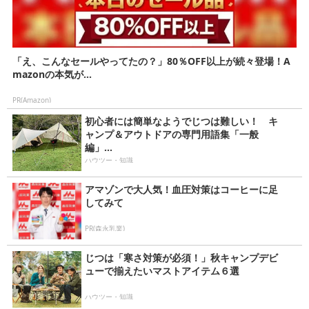
「え、こんなセールやってたの？」80％OFF以上が続々登場！A
mazonの本気が...
PR(Amazon)
初心者には簡単なようでじつは難しい！ キ
ャンプ＆アウトドアの専門用語集「一般
編」...
ハウツー・知識
アマゾンで大人気！血圧対策はコーヒーに足
してみて
PR(森永乳業)
じつは「寒さ対策が必須！」秋キャンプデビ
ューで揃えたいマストアイテム６選
ハウツー・知識