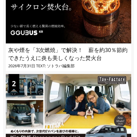
灰や煙を「3次燃焼」で解決！ 薪を約30％節約
できたうえに炎も美しくなった焚火台
2026年7月31日
TEXT: ソトラバ編集部