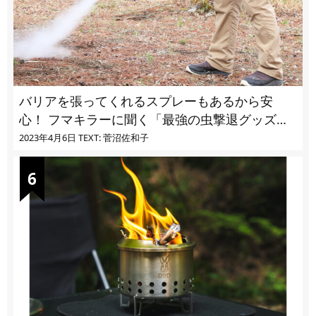
バリアを張ってくれるスプレーもあるから安
心！ フマキラーに聞く「最強の虫撃退グッズ
vol.4」【キャンプサイトで使う虫よけ】
2023年4月6日
TEXT: 菅沼佐和子