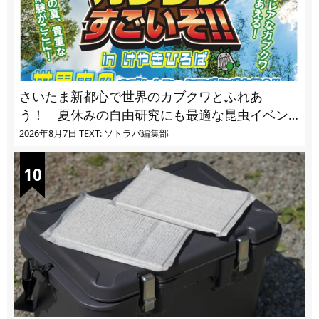
さいたま新都心で世界のカブクワとふれあ
う！ 夏休みの自由研究にも最適な昆虫イベン
ト
2026年8月7日
TEXT: ソトラバ編集部