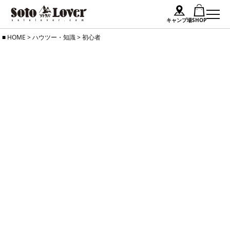
キャンプ場
SHOP
Skip
HOME
>
ハウツー・知識
>
初心者
to
content