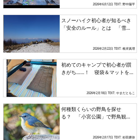
2026年6月12日
TEXT: 野中陽平
スノーハイク初心者が知るべき
「安全のルール」とは 「雪崩
リスク」の境界線といち押しの
入門山「入笠山」
2026年2月22日
TEXT: 根岸真理
初めてのキャンプで初心者が躓
きがち……！ 寝袋＆マットを使
用したテント泊で快眠する方法
とは
2026年2月18日
TEXT: やまだともこ
何種類くらいの野鳥を探せ
る？ 「小宮公園」で野鳥観察
【関東エリア】
2026年2月17日
TEXT: 杉田磨弥