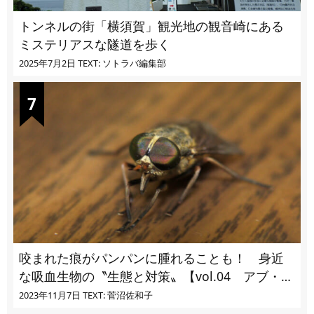
トンネルの街「横須賀」観光地の観音崎にある
ミステリアスな隧道を歩く
2025年7月2日
TEXT: ソトラバ編集部
咬まれた痕がパンパンに腫れることも！ 身近
な吸血生物の〝生態と対策〟【vol.04 アブ・ブ
ユ・ヌカカ】
2023年11月7日
TEXT: 菅沼佐和子