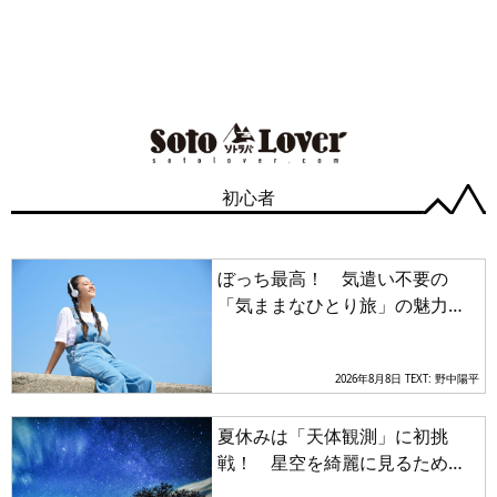
初心者
ぼっち最高！ 気遣い不要の
「気ままなひとり旅」の魅力と
失敗しない宿選びのコツ
2026年8月8日
TEXT: 野中陽平
夏休みは「天体観測」に初挑
戦！ 星空を綺麗に見るための
場所選びや準備とスマホ撮影方