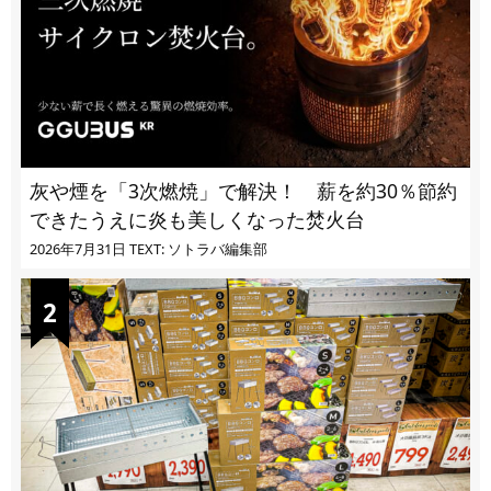
灰や煙を「3次燃焼」で解決！ 薪を約30％節約
できたうえに炎も美しくなった焚火台
2026年7月31日
TEXT: ソトラバ編集部