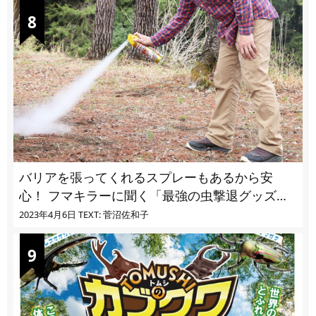
バリアを張ってくれるスプレーもあるから安
心！ フマキラーに聞く「最強の虫撃退グッズ
vol.4」【キャンプサイトで使う虫よけ】
2023年4月6日
TEXT: 菅沼佐和子