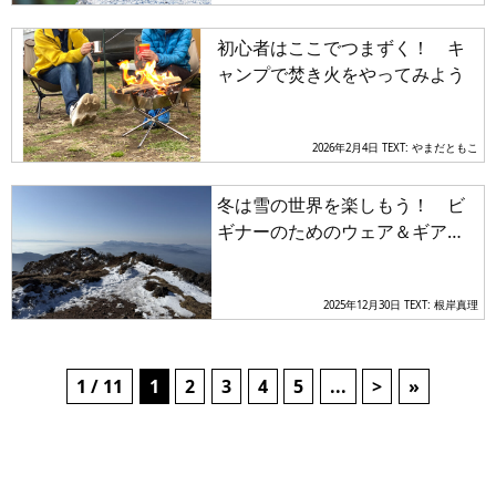
初心者はここでつまずく！ キ
ャンプで焚き火をやってみよう
2026年2月4日
TEXT: やまだともこ
冬は雪の世界を楽しもう！ ビ
ギナーのためのウェア＆ギアの
選び方とは
2025年12月30日
TEXT: 根岸真理
1 / 11
1
2
3
4
5
...
>
»