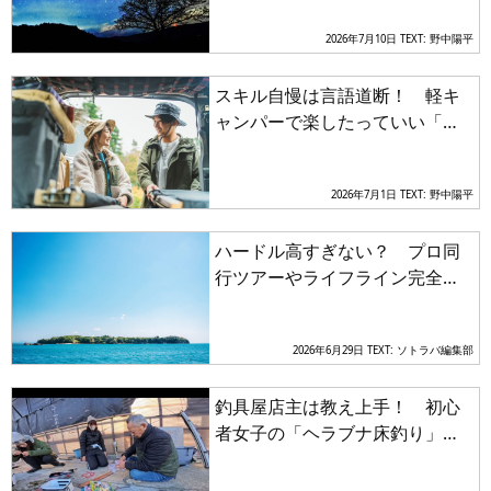
法
2026年7月10日
TEXT: 野中陽平
スキル自慢は言語道断！ 軽キ
ャンパーで楽したっていい「キ
ャンプデートの秘訣」は共同作
業
2026年7月1日
TEXT: 野中陽平
ハードル高すぎない？ プロ同
行ツアーやライフライン完全ゼ
ロの島貸切で叶う無人島キャン
プ術
2026年6月29日
TEXT: ソトラバ編集部
釣具屋店主は教え上手！ 初心
者女子の「ヘラブナ床釣り」成
功の秘訣はウキ選びと底取り術