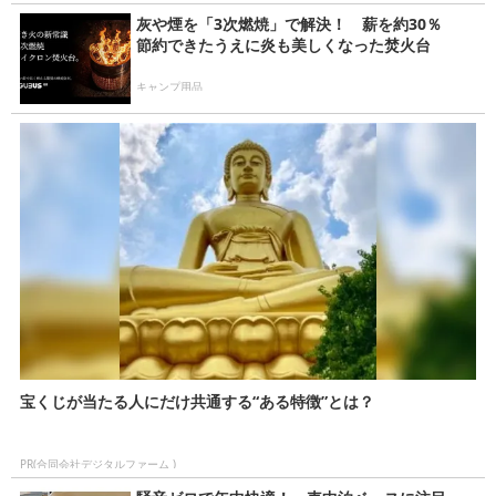
灰や煙を「3次燃焼」で解決！ 薪を約30％
節約できたうえに炎も美しくなった焚火台
キャンプ用品
宝くじが当たる人にだけ共通する“ある特徴”とは？
PR(合同会社デジタルファーム )