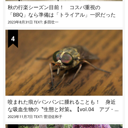
秋の行楽シーズン目前！ コスパ重視の
「BBQ」なら準備は「トライアル」一択だった
2023年8月31日
TEXT: 多田壮一
咬まれた痕がパンパンに腫れることも！ 身近
な吸血生物の〝生態と対策〟【vol.04 アブ・ブ
ユ・ヌカカ】
2023年11月7日
TEXT: 菅沼佐和子