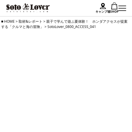
キャンプ場
SHOP
Skip
HOME
>
取材&レポート
>
親子で学んで遊ぶ夏体験！ ホンダアクセスが提案
する「クルマと海の冒険」
>
SotoLover_0800_ACCESS_041
to
content