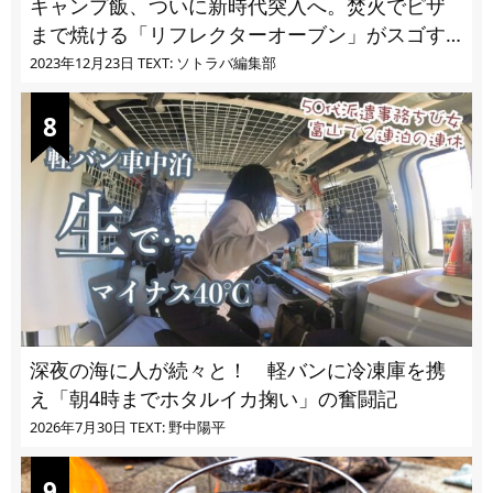
キャンプ飯、ついに新時代突入へ。焚火でピザ
まで焼ける「リフレクターオーブン」がスゴす
ぎる
2023年12月23日
TEXT: ソトラバ編集部
深夜の海に人が続々と！ 軽バンに冷凍庫を携
え「朝4時までホタルイカ掬い」の奮闘記
2026年7月30日
TEXT: 野中陽平