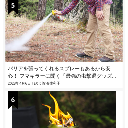
バリアを張ってくれるスプレーもあるから安
心！ フマキラーに聞く「最強の虫撃退グッズ
vol.4」【キャンプサイトで使う虫よけ】
2023年4月6日
TEXT: 菅沼佐和子