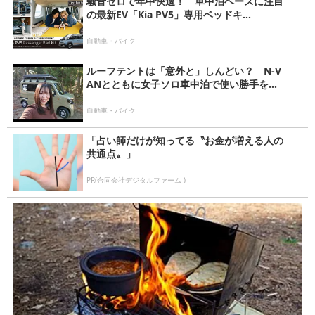
騒音ゼロで年中快適！ 車中泊ベースに注目
の最新EV「Kia PV5」専用ベッドキ...
自動車・バイク
ルーフテントは「意外と」しんどい？ N-V
ANとともに女子ソロ車中泊で使い勝手を...
自動車・バイク
「占い師だけが知ってる〝お金が増える人の
共通点〟」
PR(合同会社デジタルファーム )