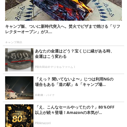
キャンプ飯、ついに新時代突入へ。焚火でピザまで焼ける「リフ
レクターオーブン」がス...
キャンプ用品
あなたの金運はどう？宝くじに縁がある時、
金運はこう変わる
PR(合同会社デジタルファーム )
「えっ？ 聞いてないよ〜」じつは利用NGの
場合もある「道の駅」＆「キャンプ場...
自動車・バイク
「え、こんなセールやってたの？」80％OFF
以上が続々登場！Amazonの本気が...
PR(Amazon)