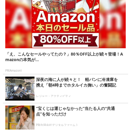
「え、こんなセールやってたの？」80％OFF以上が続々登場！A
mazonの本気が...
PR(Amazon)
深夜の海に人が続々と！ 軽バンに冷凍庫を
携え「朝4時までホタルイカ掬い」の奮闘記
レジャー・アクティビティ
“宝くじは運じゃなかった”当たる人の“共通
点”を知っただけ
PR(合同会社デジタルファーム )