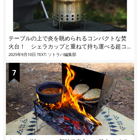
テーブルの上で炎を眺められるコンパクトな焚
火台！ シェラカップと重ねて持ち運べる超コ
ンパクト収納
2025年9月10日
TEXT: ソトラバ編集部