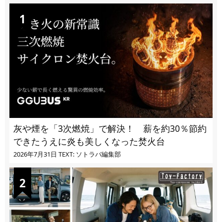
灰や煙を「3次燃焼」で解決！ 薪を約30％節約
できたうえに炎も美しくなった焚火台
2026年7月31日
TEXT: ソトラバ編集部