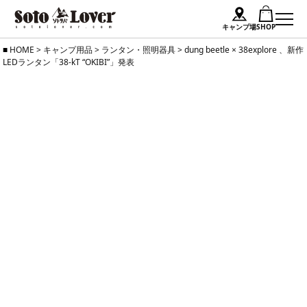
キャンプ場
SHOP
Skip
HOME
>
キャンプ用品
>
ランタン・照明器具
>
dung beetle × 38explore 、新作
LEDランタン「38-kT “OKIBI”」発表
to
content