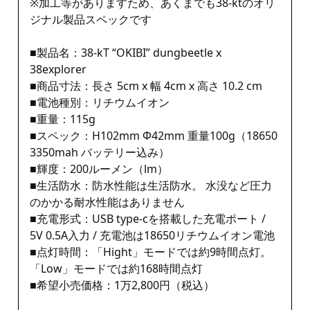
※加工等がありますため、あくまでも38-ktのオリ
ジナル製品スペックです
■製品名：38-kT “OKIBI” dungbeetle x
38explorer
■商品寸法：長さ 5cm x 幅 4cm x 高さ 10.2 cm
■電池種別：リチウムイオン
■重量：115g
■スペック：H102mm Φ42mm 重量100g（18650
3350mah バッテリー込み）
■輝度：200ルーメン（lm）
■生活防水：防水性能は生活防水。 水没など圧力
のかかる耐水性能はありません
■充電形式：USB type-cを搭載した充電ポート /
5V 0.5A入力 / 充電池は18650リチウムイオン電池
■点灯時間：「Hight」モードでは約9時間点灯。
「Low」モードでは約168時間点灯
■希望小売価格：1万2,800円（税込）