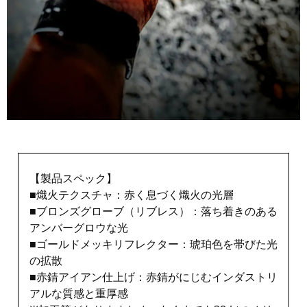
【製品スペック】
■熾火テクスチャ：赤く息づく熾火の光層
■ブロンズグローブ（リブレス）：落ち着きのある
アンバーグロウな光
■ゴールドメッキリフレクター：琥珀色を帯びた光
の拡散
■赤錆アイアン仕上げ：赤錆がにじむインダストリ
アルな質感と重厚感