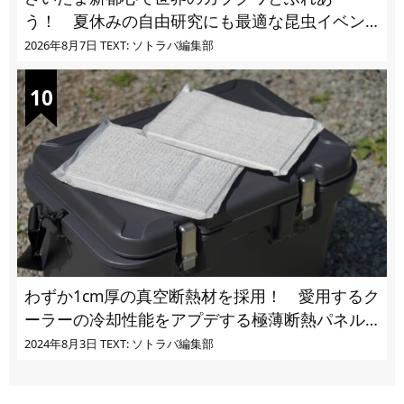
う！ 夏休みの自由研究にも最適な昆虫イベン
ト
2026年8月7日
TEXT: ソトラバ編集部
わずか1cm厚の真空断熱材を採用！ 愛用するク
ーラーの冷却性能をアプデする極薄断熱パネル
の実力とは
2024年8月3日
TEXT: ソトラバ編集部