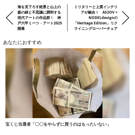
前
Previous:
海を見下ろす絶景と山上の
Next:
ミリタリーと上質インテリ
森の緑と不思議に調和する
アが融合！ AS2OV ×
の
現代アートの作品群！ 神
NODELdesignの
記
戸六甲ミーツ・アート2025
「Heritage Edition」リク
事・
開幕
ライニングローバーチェア
次
あなたにおすすめ
の
記
事
宝くじ当選者「〇〇をやらずに買うのはもったいない」