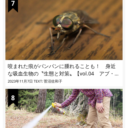
咬まれた痕がパンパンに腫れることも！ 身近
な吸血生物の〝生態と対策〟【vol.04 アブ・ブ
ユ・ヌカカ】
2023年11月7日
TEXT: 菅沼佐和子