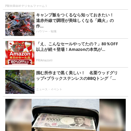
PR(合同会社デジタルファーム )
キャンプ飯をつくるなら知っておきたい！
遠赤外線で調理が美味しくなる「織火」の
作...
ハウツー・知識
「え、こんなセールやってたの？」80％OFF
以上が続々登場！Amazonの本気が...
PR(Amazon)
掴む所作まで黒く美しい！ 名栗ウッドグリ
ップ×ブラックステンレスのBBQトング「...
ニュース・イベント