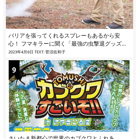
バリアを張ってくれるスプレーもあるから安
心！ フマキラーに聞く「最強の虫撃退グッズ
vol.4」【キャンプサイトで使う虫よけ】
2023年4月6日
TEXT: 菅沼佐和子
さいたま新都心で世界のカブクワとふれあ