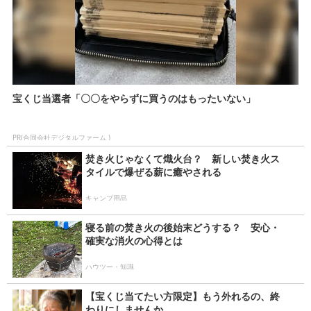
宝くじ当選者「〇〇をやらずに買うのはもったいない」
PR(合同会社デジタルファーム )
焚き火じゃなくて熾火台？ 新しい焚き火ス
タイルで爆ぜる薪に癒やされる
キャンプ用品
寝る前の焚き火の後始末どうする？ 安心・
確実な消火の心得とは
ハウツー・知識
【宝くじ当てたい方限定】もう外れるの、終
わりにしませんか