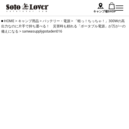
キャンプ場
SHOP
Skip
HOME
>
キャンプ用品
>
バッテリー・電源
>
「軽っ！ちっちゃ！」300Wの高
出力なのに片手で持ち運べる！ 災害時も頼れる「ポータブル電源」が万が一の
to
備えになる
>
sanwasupplypotaden016
content