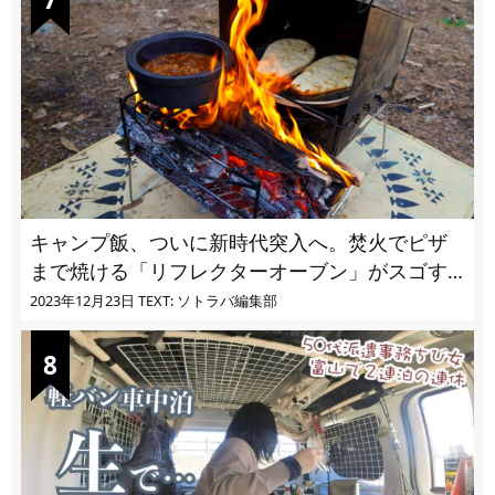
キャンプ飯、ついに新時代突入へ。焚火でピザ
まで焼ける「リフレクターオーブン」がスゴす
ぎる
2023年12月23日
TEXT: ソトラバ編集部