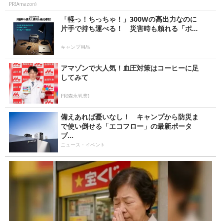
PR(Amazon)
「軽っ！ちっちゃ！」300Wの高出力なのに
片手で持ち運べる！ 災害時も頼れる「ポ...
キャンプ用品
アマゾンで大人気！血圧対策はコーヒーに足
してみて
PR(森永乳業)
備えあれば憂いなし！ キャンプから防災ま
で使い倒せる「エコフロー」の最新ポータ
ブ...
ニュース・イベント