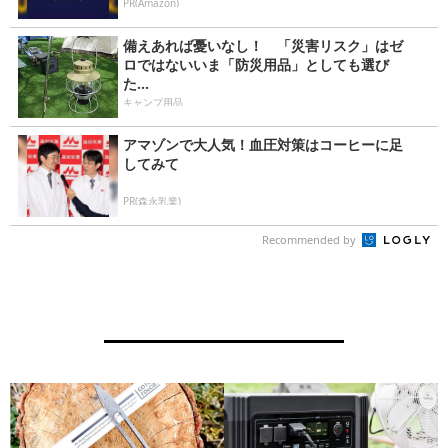
PR(Amazon)
備えあれば憂いなし！ 「災害リスク」はゼ
ロではないいま「防災用品」としても選び
た...
キャンプ用品
アマゾンで大人気！血圧対策はコーヒーに足
してみて
PR(森永乳業)
Recommended by