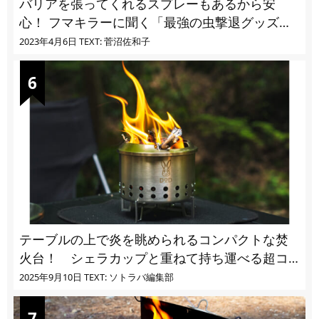
バリアを張ってくれるスプレーもあるから安
心！ フマキラーに聞く「最強の虫撃退グッズ
vol.4」【キャンプサイトで使う虫よけ】
2023年4月6日
TEXT: 菅沼佐和子
テーブルの上で炎を眺められるコンパクトな焚
火台！ シェラカップと重ねて持ち運べる超コ
ンパクト収納
2025年9月10日
TEXT: ソトラバ編集部