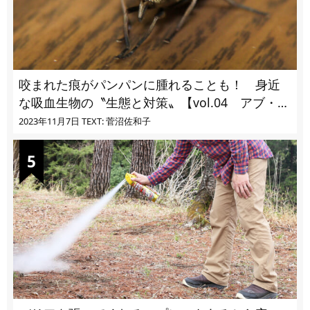
咬まれた痕がパンパンに腫れることも！ 身近
な吸血生物の〝生態と対策〟【vol.04 アブ・ブ
ユ・ヌカカ】
2023年11月7日
TEXT: 菅沼佐和子