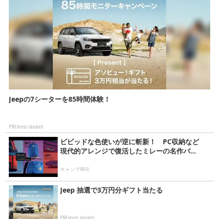
Jeepの7シーターを85時間体験！
PR(Jeep Japan)
ビビッドな色使いが逆に斬新！ PC収納など
現代的アレンジで復活したミレーの名作バ...
キャンプ用品
Jeep 抽選で3万円分ギフト当たる
PR(Jeep Japan)