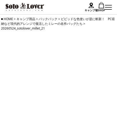
キャンプ場
SHOP
Skip
HOME
>
キャンプ用品
>
バックパック
>
ビビッドな色使いが逆に斬新！ PC収
納など現代的アレンジで復活したミレーの名作バッグたち
>
to
20260524_sotolover_millet_21
content