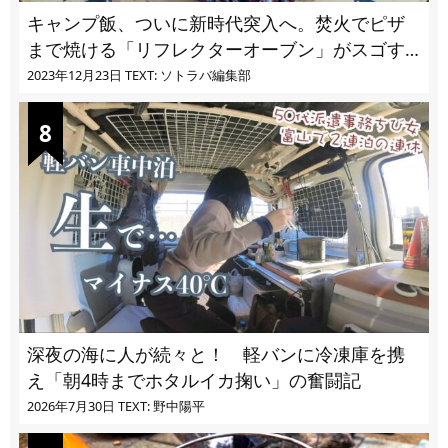
キャンプ飯、ついに新時代突入へ。焚火でピザ
まで焼ける「リフレクターオーブン」がスゴす
ぎる
2023年12月23日
TEXT: ソトラバ編集部
深夜の海に人が続々と！ 軽バンに冷凍庫を携
え「朝4時までホタルイカ掬い」の奮闘記
2026年7月30日
TEXT: 野中陽平