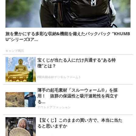
旅を豊かにする多彩な収納&機能を備えたバックパック “KHUMB
U”シリーズ3ア...
キャンプ用品
宝くじが当たる人にだけ共通する“ある特
徴”とは？
PR(合同会社デジタルファーム )
薄手の起毛素材「スルーウォーム®️」を採
用！ 抜群の保温性と吸汗速乾性を両立す
る...
アウトドアファッション
【宝くじ】このままの買い方で、本当に当た
ると思いますか