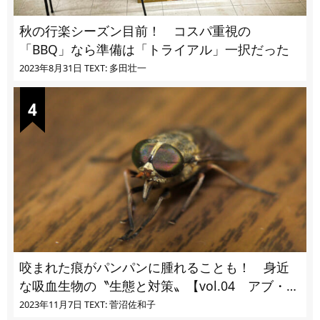
秋の行楽シーズン目前！ コスパ重視の
「BBQ」なら準備は「トライアル」一択だった
2023年8月31日
TEXT: 多田壮一
咬まれた痕がパンパンに腫れることも！ 身近
な吸血生物の〝生態と対策〟【vol.04 アブ・ブ
ユ・ヌカカ】
2023年11月7日
TEXT: 菅沼佐和子