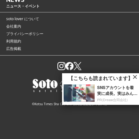
NEWS
ニュース・イベント
soto lover について
会社案内
プライバシーポリシー
利用規約
広告掲載
【こちらも読まれています】
SNSアカウントを着
実に成長。実はみんな
ココ使ってます。
PR(Dreaw合同会社)
©Kotsu Times Sha Co., Ltd. 株式会社交通タイムス社