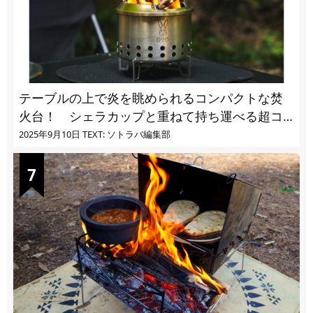
テーブルの上で炎を眺められるコンパクトな焚
火台！ シェラカップと重ねて持ち運べる超コ
ンパクト収納
2025年9月10日
TEXT: ソトラバ編集部