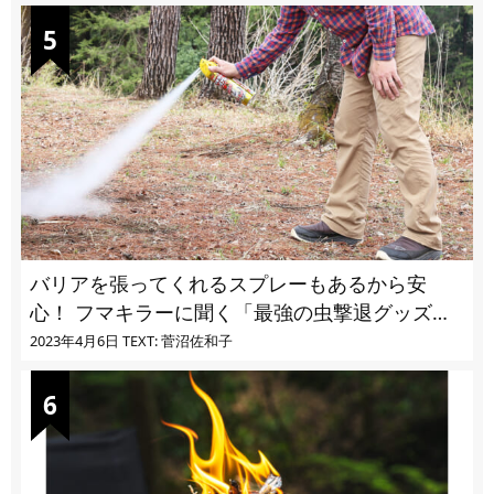
バリアを張ってくれるスプレーもあるから安
心！ フマキラーに聞く「最強の虫撃退グッズ
vol.4」【キャンプサイトで使う虫よけ】
2023年4月6日
TEXT: 菅沼佐和子