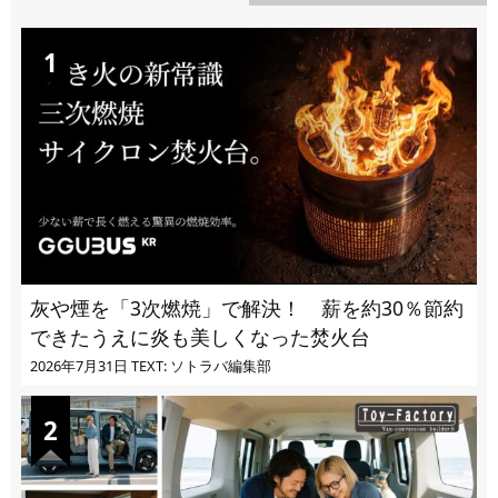
DAILY
灰や煙を「3次燃焼」で解決！ 薪を約30％節約
できたうえに炎も美しくなった焚火台
2026年7月31日
TEXT: ソトラバ編集部