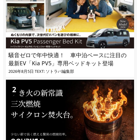
騒音ゼロで年中快適！ 車中泊ベースに注目の
最新EV「Kia PV5」専用ベッドキット登場
2026年8月5日
TEXT: ソトラバ編集部