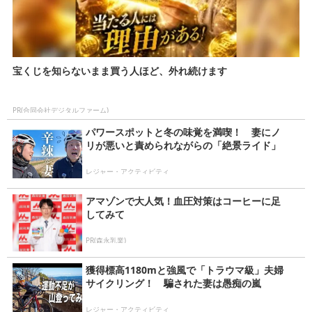
宝くじを知らないまま買う人ほど、外れ続けます
PR(合同会社デジタルファーム)
パワースポットと冬の味覚を満喫！ 妻にノ
リが悪いと責められながらの「絶景ライド」
レジャー・アクティビティ
アマゾンで大人気！血圧対策はコーヒーに足
してみて
PR(森永乳業)
獲得標高1180mと強風で「トラウマ級」夫婦
サイクリング！ 騙された妻は愚痴の嵐
レジャー・アクティビティ