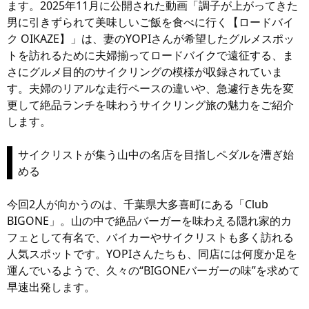
ます。2025年11月に公開された動画「調子が上がってきた
男に引きずられて美味しいご飯を食べに行く【ロードバイ
ク OIKAZE】」は、妻のYOPIさんが希望したグルメスポッ
トを訪れるために夫婦揃ってロードバイクで遠征する、ま
さにグルメ目的のサイクリングの模様が収録されていま
す。夫婦のリアルな走行ペースの違いや、急遽行き先を変
更して絶品ランチを味わうサイクリング旅の魅力をご紹介
します。
サイクリストが集う山中の名店を目指しペダルを漕ぎ始
める
今回2人が向かうのは、千葉県大多喜町にある「Club
BIGONE」。山の中で絶品バーガーを味わえる隠れ家的カ
フェとして有名で、バイカーやサイクリストも多く訪れる
人気スポットです。YOPIさんたちも、同店には何度か足を
運んでいるようで、久々の“BIGONEバーガーの味”を求めて
早速出発します。