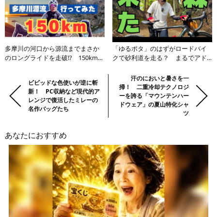
多摩川の河口から源流までまさか
「ゆるポタ」のはずがロードバイ
のロングライドを走破!? 150km超
クで砂利道を走る？ まるでアド
の限界を超えるロードバイク旅に
ベンチャーなサイクリングに視聴
視聴者から労いのコメントが溢れ
者もハラハラが止まらない
前
Previous:
Next:
汗のにおいと暑さを一
ビビッドな色使いが逆に斬
る
掃！ 二重冷却テクノロジ
の
新！ PC収納など現代的ア
ーを誇る「マウンテンハー
レンジで復活したミレーの
記
ドウェア」の夏山特化シャ
名作バッグたち
事・
ツ
次
あなたにおすすめ
の
記
事