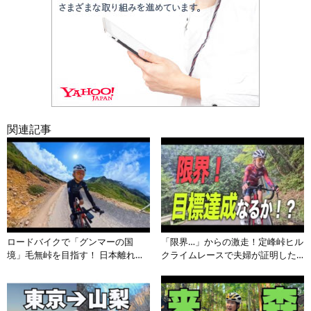
関連記事
ロードバイクで「グンマーの国
「限界…」からの激走！定峰峠ヒル
境」毛無峠を目指す！ 日本離れし
クライムレースで夫婦が証明した
た絶景の連続に感動
強い絆と目標達成