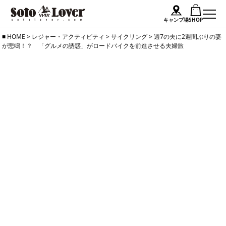
キャンプ場
SHOP
Skip
HOME
>
レジャー・アクティビティ
>
サイクリング
>
週7の夫に2週間ぶりの妻
が悲鳴！？ 「グルメの誘惑」がロードバイクを前進させる夫婦旅
to
content