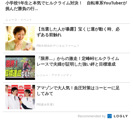
小学校1年生と本気でヒルクライム対決！ 自転車系YouTuberが
挑んだ勝負の行...
ニュース・イベント
【当選した人が暴露】宝くじ運が動く時、必
ずある前触れ
PR(合同会社デジタルファーム )
「限界…」からの激走！定峰峠ヒルクライム
レースで夫婦が証明した強い絆と目標達成
レジャー・アクティビティ
アマゾンで大人気！血圧対策はコーヒーに足
してみて
PR(森永乳業)
Recommended by