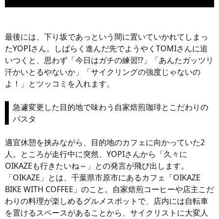
最後には、下り坂であっという間に置いていかれてしまっ
たYOPIさん。しばらく進んだ先でようやくTOMIさんに追
いつくと、思わず「今日はガチの練習!?」「あんたガッツリ
汗かいとるやないか」「サイクリングの強度じゃないの
よ！」とツッコミを入れます。
急遽変更した目的地で味わう自家焙煎珈琲とこだわりの
パスタ
適宜休憩を挟みながら、目的地のカフェに向かっていた2
人。ところが走行中に突然、YOPIさんから「久々に
OIKAZEも行きたいね～」との発言が飛び出します。
「OIKAZE」とは、千葉県市原市にあるカフェ「OIKAZE
BIKE WITH COFFEE」のこと。自家焙煎コーヒーや店主こだ
わりの料理が楽しめるグルメスポットで、店内には自転車
を置けるスペースがあることから、サイクリストに大変人