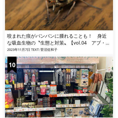
咬まれた痕がパンパンに腫れることも！ 身近
な吸血生物の〝生態と対策〟【vol.04 アブ・ブ
ユ・ヌカカ】
2023年11月7日
TEXT: 菅沼佐和子