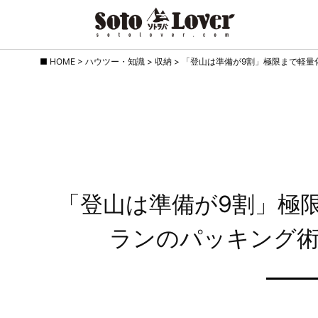
Skip
HOME
>
ハウツー・知識
>
収納
>
「登山は準備が9割」極限まで軽量
to
content
「登山は準備が9割」極
ランのパッキング