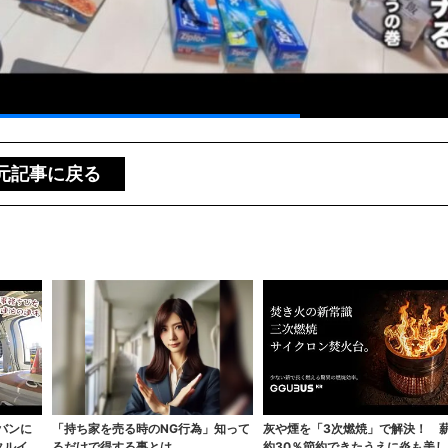
元記事に戻る
バンに
「持ち家を売る時のNG行為」知って
灰や煙を「3次燃焼」で解決！ 
タルイカ
るだけで得する事とは
約30％節約できたうえに炎も美し