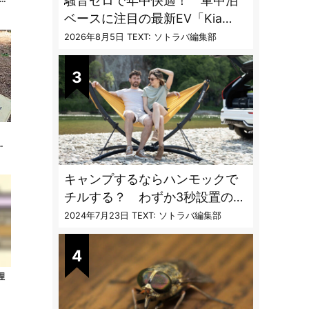
騒音ゼロで年中快適！ 車中泊
ベースに注目の最新EV「Kia
PV5」専用ベッドキット登場
2026年8月5日
TEXT: ソトラバ編集部
。
タ
キャンプするならハンモックで
チルする？ わずか3秒設置の本
格派ハンモックスタンドが機能
2024年7月23日
TEXT: ソトラバ編集部
的過ぎる
理