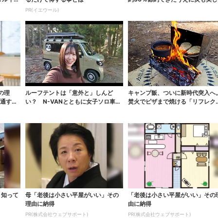
なった焚火台
PR(イエウール)
の理
ルーフテントは「意外と」しんど
キャンプ飯、ついに新時代突入へ
共通する
い？ N-VANとともに女子ソロ車中
焚火でピザまで焼ける「リフレク
泊で使い勝手を...
ーオーブン」がス...
」知って
母「老後は小さい平屋がいい」その
「老後は小さい平屋がいい」その
理由に納得
由に納得
PR(株式会社ウェブサポート)
PR(株式会社ウェブサポート)