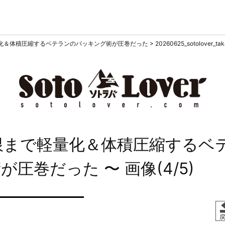
化＆体積圧縮するベテランのパッキング術が圧巻だった
>
20260625_sotolover_ta
限まで軽量化＆体積圧縮するベ
術が圧巻だった
〜 画像(4/5)