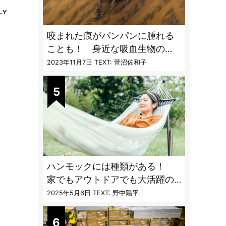
咬まれた痕がパンパンに腫れる
ことも！ 身近な吸血生物の
〝生態と対策〟【vol.04 ア
2023年11月7日
TEXT: 菅沼佐和子
ブ・ブユ・ヌカカ】
ハンモックには種類がある！
家でもアウトドアでも大活躍の
ハンモックの特徴と選び方のコ
2025年5月6日
TEXT: 野中陽平
ツとは