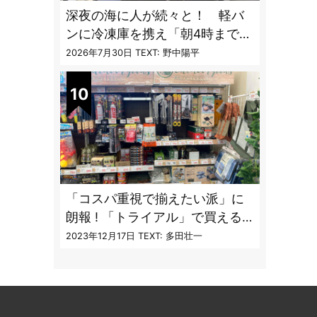
深夜の海に人が続々と！ 軽バ
ンに冷凍庫を携え「朝4時までホ
タルイカ掬い」の奮闘記
2026年7月30日
TEXT: 野中陽平
「コスパ重視で揃えたい派」に
朗報 ! 「トライアル」で買える
キャンプ道具7品
2023年12月17日
TEXT: 多田壮一