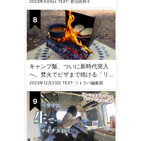
聞く「最強の虫撃退グッズ
2023年4月6日
TEXT: 菅沼佐和子
vol.4」【キャンプサイトで使う
虫よけ】
キャンプ飯、ついに新時代突入
へ。焚火でピザまで焼ける「リ
フレクターオーブン」がスゴす
2023年12月23日
TEXT: ソトラバ編集部
ぎる