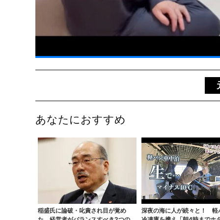
あなたにおすすめ
稲盛氏に論破・叱責され目が覚め
深夜の海に人が続々と！ 軽
た。経営者がバランスすべき2つの背
冷凍庫を携え「朝4時までホ