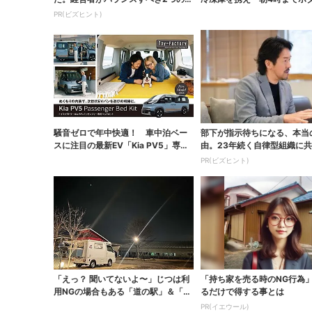
反
掬い」の奮闘記
PR(ビズヒント)
騒音ゼロで年中快適！ 車中泊ベー
部下が指示待ちになる、本当
スに注目の最新EV「Kia PV5」専用
由。23年続く自律型組織に
ベッドキ...
「3つの要素」
PR(ビズヒント)
「えっ？ 聞いてないよ〜」じつは利
「持ち家を売る時のNG行為
用NGの場合もある「道の駅」＆「キ
るだけで得する事とは
ャンプ場...
PR(イエウール)