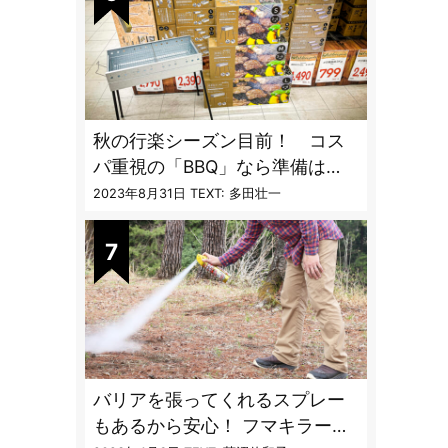
秋の行楽シーズン目前！ コス
パ重視の「BBQ」なら準備は
「トライアル」一択だった
2023年8月31日
TEXT: 多田壮一
バリアを張ってくれるスプレー
もあるから安心！ フマキラーに