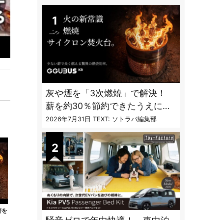
DAILY
灰や煙を「3次燃焼」で解決！
薪を約30％節約できたうえに炎
も美しくなった焚火台
2026年7月31日
TEXT: ソトラバ編集部
薪を
く