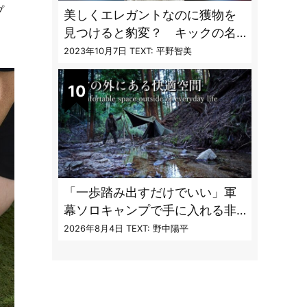
プ
美しくエレガントなのに獲物を
見つけると豹変？ キックの名
手「ヘビクイワシ」【へんない
2023年10月7日
TEXT: 平野智美
きもの・鳥編 vol.03】
「一歩踏み出すだけでいい」軍
幕ソロキャンプで手に入れる非
日常のコンフォートゾーンと癒
2026年8月4日
TEXT: 野中陽平
し