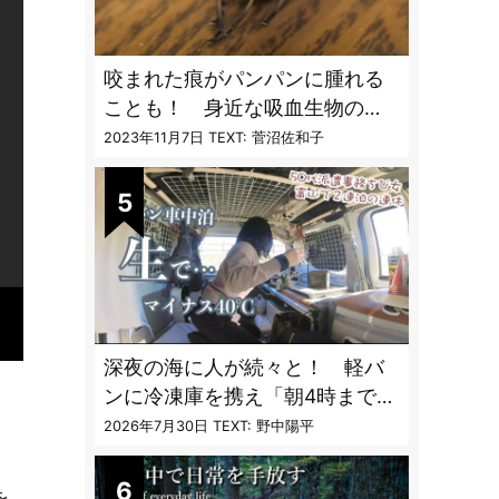
咬まれた痕がパンパンに腫れる
ことも！ 身近な吸血生物の
〝生態と対策〟【vol.04 ア
2023年11月7日
TEXT: 菅沼佐和子
ブ・ブユ・ヌカカ】
深夜の海に人が続々と！ 軽バ
ンに冷凍庫を携え「朝4時までホ
タルイカ掬い」の奮闘記
2026年7月30日
TEXT: 野中陽平
を