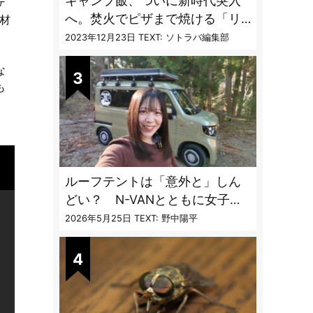
キャンプ飯、ついに新時代突入
ケ
へ。焚火でピザまで焼ける「リ
材
フレクターオーブン」がスゴす
2023年12月23日
TEXT: ソトラバ編集部
ぎる
な
も
ルーフテントは「意外と」しん
どい？ N-VANとともに女子ソ
ロ車中泊で使い勝手を検証
2026年5月25日
TEXT: 野中陽平