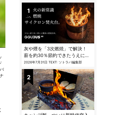
DAILY
灰や煙を「3次燃焼」で解決！
薪を約30％節約できたうえに炎
ッ
も美しくなった焚火台
2026年7月31日
TEXT: ソトラバ編集部
ド
バ
ナ
く