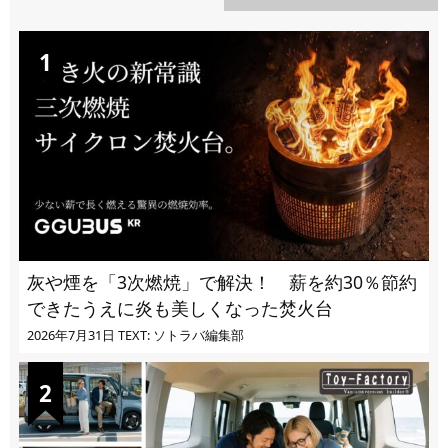
DAILY
灰や煙を「3次燃焼」で解決！ 薪を約30％節約
できたうえに炎も美しくなった焚火台
2026年7月31日
TEXT: ソトラバ編集部