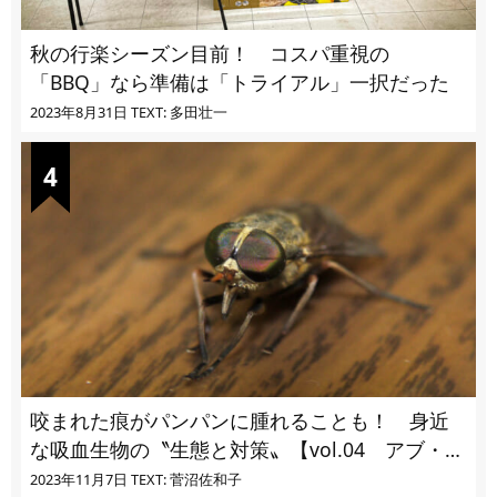
秋の行楽シーズン目前！ コスパ重視の
「BBQ」なら準備は「トライアル」一択だった
2023年8月31日
TEXT: 多田壮一
咬まれた痕がパンパンに腫れることも！ 身近
な吸血生物の〝生態と対策〟【vol.04 アブ・ブ
ユ・ヌカカ】
2023年11月7日
TEXT: 菅沼佐和子