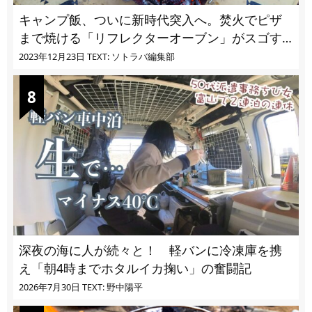
キャンプ飯、ついに新時代突入へ。焚火でピザ
まで焼ける「リフレクターオーブン」がスゴす
ぎる
2023年12月23日
TEXT: ソトラバ編集部
深夜の海に人が続々と！ 軽バンに冷凍庫を携
え「朝4時までホタルイカ掬い」の奮闘記
2026年7月30日
TEXT: 野中陽平