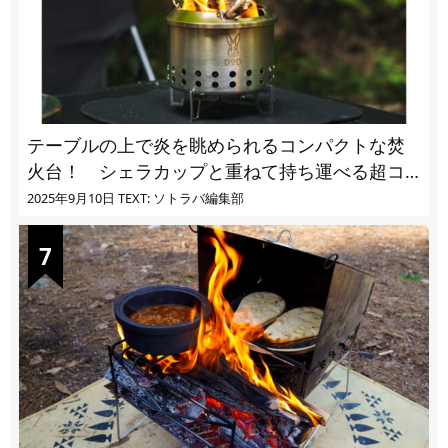
テーブルの上で炎を眺められるコンパクトな焚
火台！ シェラカップと重ねて持ち運べる超コ
ンパクト収納
2025年9月10日
TEXT: ソトラバ編集部