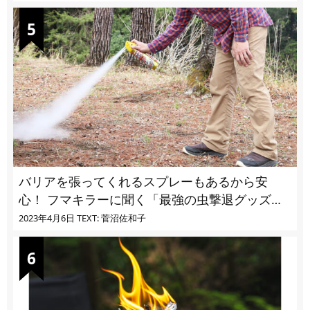
バリアを張ってくれるスプレーもあるから安
心！ フマキラーに聞く「最強の虫撃退グッズ
vol.4」【キャンプサイトで使う虫よけ】
2023年4月6日
TEXT: 菅沼佐和子