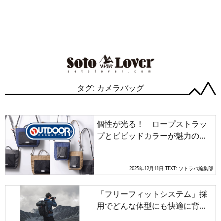
タグ: カメラバッグ
個性が光る！ ロープストラッ
プとビビッドカラーが魅力のカ
メラバッグ4種「ロープ カメラ
ショルダーバッグ」新発売
2025年12月11日
TEXT: ソトラバ編集部
「フリーフィットシステム」採
用でどんな体型にも快適に背負
える！ 収納装備も充実のカメ