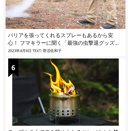
バリアを張ってくれるスプレーもあるから安
心！ フマキラーに聞く「最強の虫撃退グッズ
vol.4」【キャンプサイトで使う虫よけ】
2023年4月6日
TEXT: 菅沼佐和子