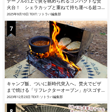
テーブルの上で炎を眺められるコンパクトな焚
火台！ シェラカップと重ねて持ち運べる超コ
ンパクト収納
2025年9月10日
TEXT: ソトラバ編集部
キャンプ飯、ついに新時代突入へ。焚火でピザ
まで焼ける「リフレクターオーブン」がスゴす
ぎる
2023年12月23日
TEXT: ソトラバ編集部