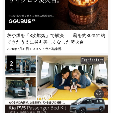
灰や煙を「3次燃焼」で解決！ 薪を約30％節約
できたうえに炎も美しくなった焚火台
2026年7月31日
TEXT: ソトラバ編集部