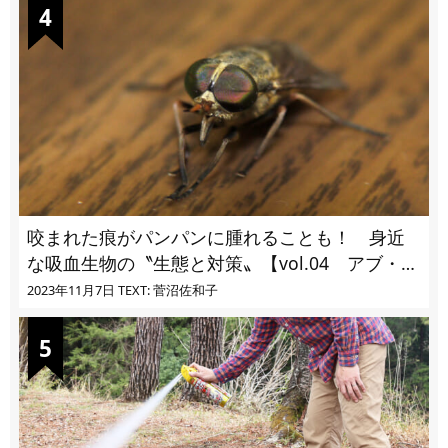
咬まれた痕がパンパンに腫れることも！ 身近
な吸血生物の〝生態と対策〟【vol.04 アブ・ブ
ユ・ヌカカ】
2023年11月7日
TEXT: 菅沼佐和子