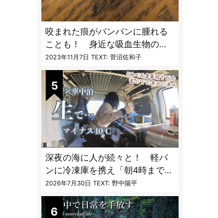
咬まれた痕がパンパンに腫れる
ことも！ 身近な吸血生物の
〝生態と対策〟【vol.04 ア
2023年11月7日
TEXT: 菅沼佐和子
ブ・ブユ・ヌカカ】
深夜の海に人が続々と！ 軽バ
ンに冷凍庫を携え「朝4時までホ
タルイカ掬い」の奮闘記
2026年7月30日
TEXT: 野中陽平