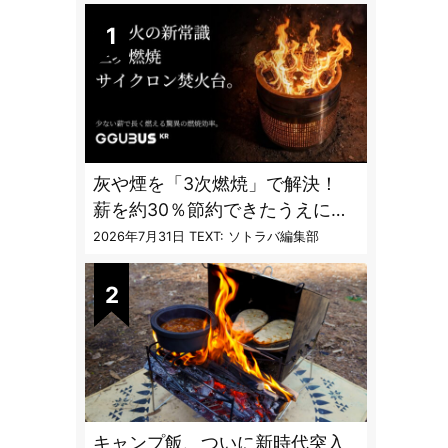
灰や煙を「3次燃焼」で解決！
薪を約30％節約できたうえに炎
も美しくなった焚火台
2026年7月31日
TEXT: ソトラバ編集部
キャンプ飯、ついに新時代突入