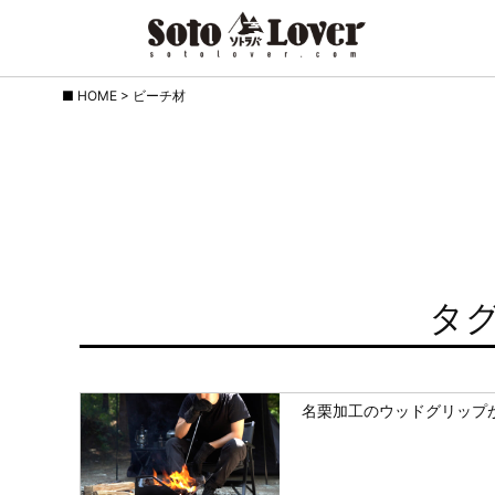
Skip
HOME
>
ビーチ材
to
content
タグ
名栗加工のウッドグリップ