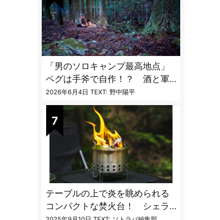
「男のソロキャンプ最高地点」
ペグは手斧で自作！？ 酒と軍
幕テントとラムチョップ
2026年6月4日
TEXT: 野中陽平
テーブルの上で炎を眺められる
コンパクトな焚火台！ シェラ
カップと重ねて持ち運べる超コ
2025年9月10日
TEXT: ソトラバ編集部