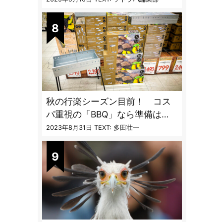
ンパクト収納
秋の行楽シーズン目前！ コス
パ重視の「BBQ」なら準備は
「トライアル」一択だった
2023年8月31日
TEXT: 多田壮一