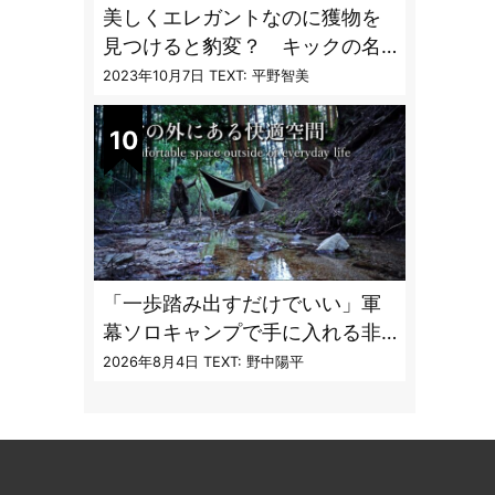
美しくエレガントなのに獲物を
見つけると豹変？ キックの名
手「ヘビクイワシ」【へんない
2023年10月7日
TEXT: 平野智美
きもの・鳥編 vol.03】
「一歩踏み出すだけでいい」軍
幕ソロキャンプで手に入れる非
日常のコンフォートゾーンと癒
2026年8月4日
TEXT: 野中陽平
し