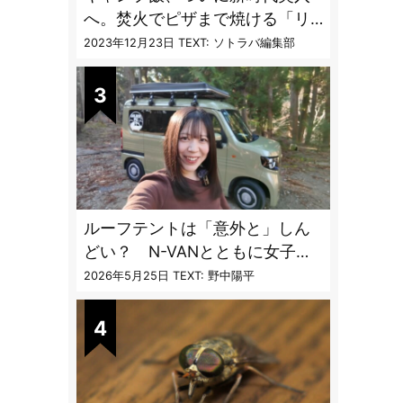
へ。焚火でピザまで焼ける「リ
フレクターオーブン」がスゴす
2023年12月23日
TEXT: ソトラバ編集部
ぎる
ルーフテントは「意外と」しん
どい？ N-VANとともに女子ソ
ロ車中泊で使い勝手を検証
2026年5月25日
TEXT: 野中陽平