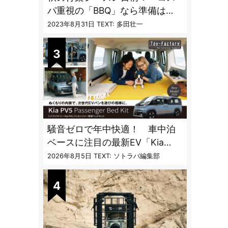
パ重視の「BBQ」なら準備は
「トライアル」一択だった
2023年8月31日
TEXT: 多田壮一
騒音ゼロで年中快適！ 車中泊
ベースに注目の最新EV「Kia
PV5」専用ベッドキット登場
2026年8月5日
TEXT: ソトラバ編集部