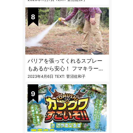
ブ・ブユ・ヌカカ】
バリアを張ってくれるスプレー
もあるから安心！ フマキラーに
聞く「最強の虫撃退グッズ
2023年4月6日
TEXT: 菅沼佐和子
vol.4」【キャンプサイトで使う
虫よけ】