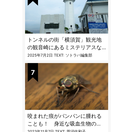
トンネルの街「横須賀」観光地
の観音崎にあるミステリアスな
隧道を歩く
2025年7月2日
TEXT: ソトラバ編集部
咬まれた痕がパンパンに腫れる
ことも！ 身近な吸血生物の
〝生態と対策〟【vol.04 ア
2023年11月7日
TEXT: 菅沼佐和子