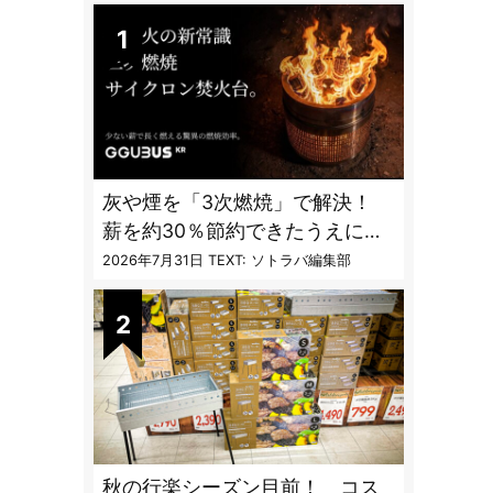
灰や煙を「3次燃焼」で解決！
薪を約30％節約できたうえに炎
も美しくなった焚火台
2026年7月31日
TEXT: ソトラバ編集部
秋の行楽シーズン目前！ コス