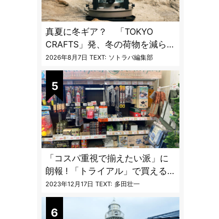
真夏に冬ギア？ 「TOKYO
CRAFTS」発、冬の荷物を減らす
「13時間燃焼」1台2役ストーブ
2026年8月7日
TEXT: ソトラバ編集部
「コスパ重視で揃えたい派」に
朗報 ! 「トライアル」で買える
キャンプ道具7品
2023年12月17日
TEXT: 多田壮一