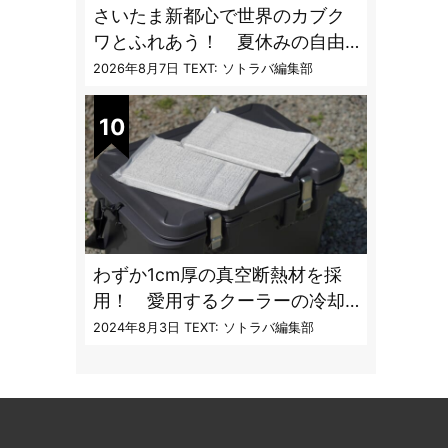
さいたま新都心で世界のカブク
ワとふれあう！ 夏休みの自由
研究にも最適な昆虫イベント
2026年8月7日
TEXT: ソトラバ編集部
わずか1cm厚の真空断熱材を採
用！ 愛用するクーラーの冷却
性能をアプデする極薄断熱パネ
2024年8月3日
TEXT: ソトラバ編集部
ルの実力とは