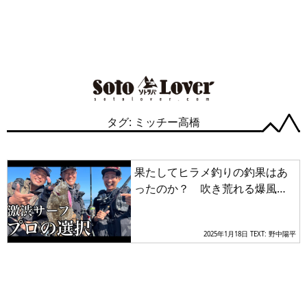
タグ: ミッチー高橋
果たしてヒラメ釣りの釣果はあ
ったのか？ 吹き荒れる爆風を
モノともしないスーパーアング
ラーの超絶テクニックに視聴者
2025年1月18日
TEXT: 野中陽平
も感心しきり