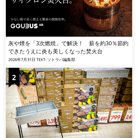
灰や煙を「3次燃焼」で解決！ 薪を約30％節約
できたうえに炎も美しくなった焚火台
2026年7月31日
TEXT: ソトラバ編集部