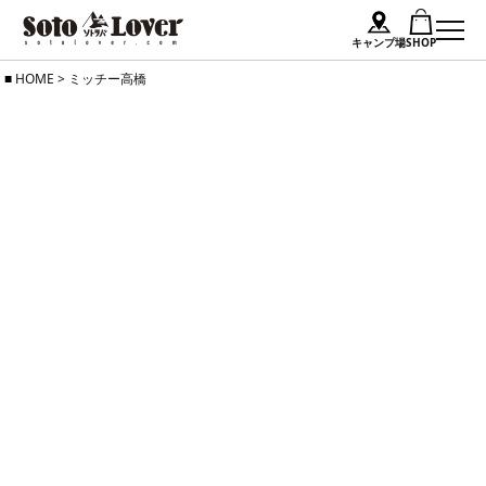
キャンプ場
SHOP
Skip
HOME
>
ミッチー高橋
to
content