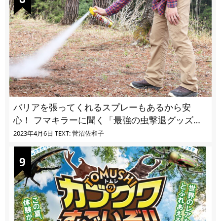
バリアを張ってくれるスプレーもあるから安
心！ フマキラーに聞く「最強の虫撃退グッズ
vol.4」【キャンプサイトで使う虫よけ】
2023年4月6日
TEXT: 菅沼佐和子