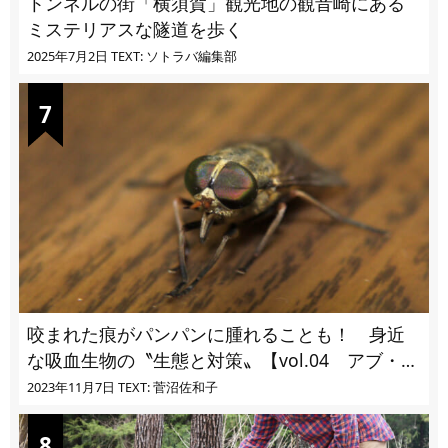
トンネルの街「横須賀」観光地の観音崎にある
ミステリアスな隧道を歩く
2025年7月2日
TEXT: ソトラバ編集部
咬まれた痕がパンパンに腫れることも！ 身近
な吸血生物の〝生態と対策〟【vol.04 アブ・ブ
ユ・ヌカカ】
2023年11月7日
TEXT: 菅沼佐和子