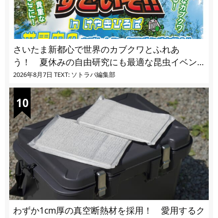
さいたま新都心で世界のカブクワとふれあ
う！ 夏休みの自由研究にも最適な昆虫イベン
ト
2026年8月7日
TEXT: ソトラバ編集部
わずか1cm厚の真空断熱材を採用！ 愛用するク