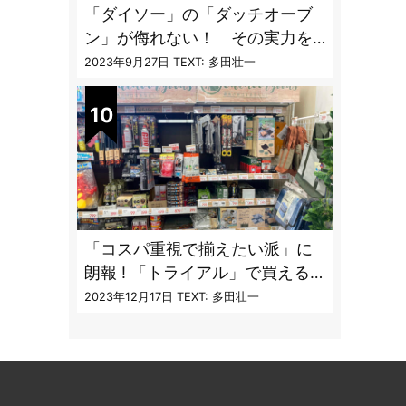
「ダイソー」の「ダッチオーブ
ン」が侮れない！ その実力を
「炊飯」で検証してみた
2023年9月27日
TEXT: 多田壮一
「コスパ重視で揃えたい派」に
朗報 ! 「トライアル」で買える
キャンプ道具7品
2023年12月17日
TEXT: 多田壮一