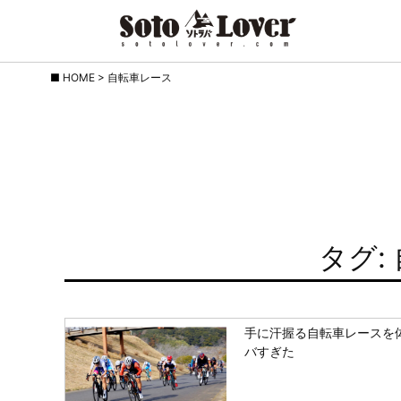
Skip
HOME
>
自転車レース
to
content
タグ:
手に汗握る自転車レースを
バすぎた