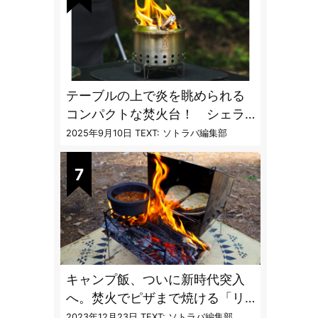
テーブルの上で炎を眺められる
コンパクトな焚火台！ シェラ
カップと重ねて持ち運べる超コ
2025年9月10日
TEXT: ソトラバ編集部
ンパクト収納
キャンプ飯、ついに新時代突入
へ。焚火でピザまで焼ける「リ
フレクターオーブン」がスゴす
2023年12月23日
TEXT: ソトラバ編集部