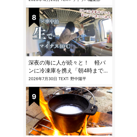
ぎる
深夜の海に人が続々と！ 軽バ
ンに冷凍庫を携え「朝4時までホ
タルイカ掬い」の奮闘記
2026年7月30日
TEXT: 野中陽平