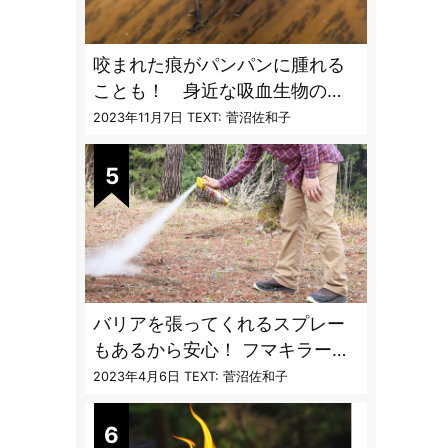
咬まれた痕がパンパンに腫れる
ことも！ 身近な吸血生物の
〝生態と対策〟【vol.04 ア
2023年11月7日
TEXT: 菅沼佐和子
ブ・ブユ・ヌカカ】
バリアを張ってくれるスプレー
もあるから安心！ フマキラーに
聞く「最強の虫撃退グッズ
2023年4月6日
TEXT: 菅沼佐和子
vol.4」【キャンプサイトで使う
虫よけ】