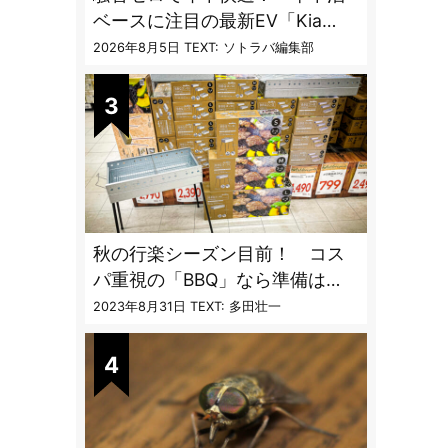
ベースに注目の最新EV「Kia
PV5」専用ベッドキット登場
2026年8月5日
TEXT: ソトラバ編集部
秋の行楽シーズン目前！ コス
パ重視の「BBQ」なら準備は
「トライアル」一択だった
2023年8月31日
TEXT: 多田壮一