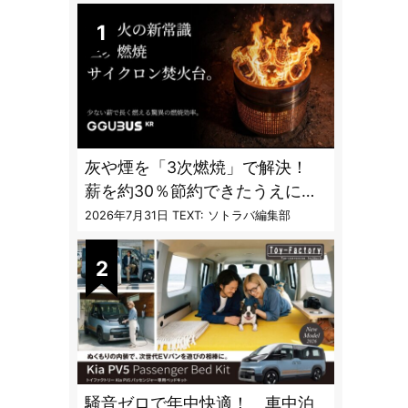
灰や煙を「3次燃焼」で解決！
薪を約30％節約できたうえに炎
も美しくなった焚火台
2026年7月31日
TEXT: ソトラバ編集部
騒音ゼロで年中快適！ 車中泊