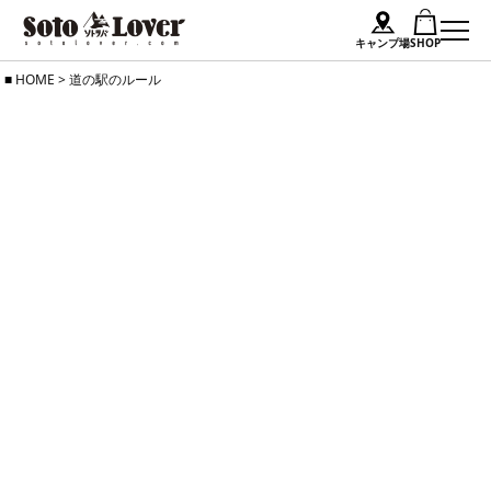
キャンプ場
SHOP
Skip
HOME
>
道の駅のルール
to
content