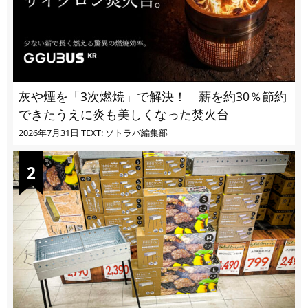
灰や煙を「3次燃焼」で解決！ 薪を約30％節約
できたうえに炎も美しくなった焚火台
2026年7月31日
TEXT: ソトラバ編集部