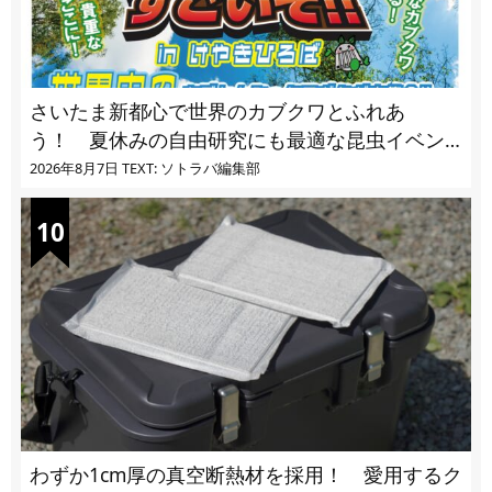
さいたま新都心で世界のカブクワとふれあ
う！ 夏休みの自由研究にも最適な昆虫イベン
ト
2026年8月7日
TEXT: ソトラバ編集部
わずか1cm厚の真空断熱材を採用！ 愛用するク