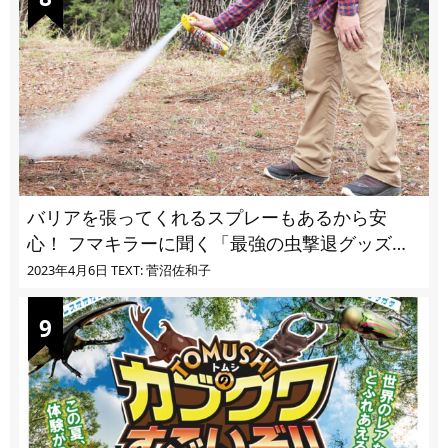
バリアを張ってくれるスプレーもあるから安
心！ フマキラーに聞く「最強の虫撃退グッズ
vol.4」【キャンプサイトで使う虫よけ】
2023年4月6日
TEXT: 菅沼佐和子