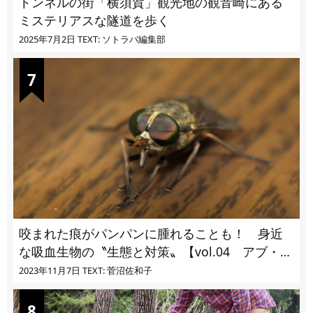
トンネルの街「横須賀」観光地の観音崎にある
ミステリアスな隧道を歩く
2025年7月2日
TEXT: ソトラバ編集部
咬まれた痕がパンパンに腫れることも！ 身近
な吸血生物の〝生態と対策〟【vol.04 アブ・ブ
ユ・ヌカカ】
2023年11月7日
TEXT: 菅沼佐和子