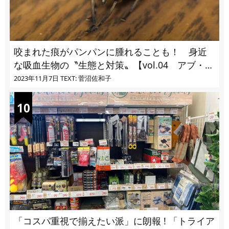
咬まれた痕がパンパンに腫れることも！ 身近
な吸血生物の〝生態と対策〟【vol.04 アブ・ブ
ユ・ヌカカ】
2023年11月7日
TEXT: 菅沼佐和子
「コスパ重視で揃えたい派」に朗報 ! 「トライア