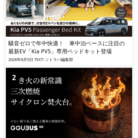
騒音ゼロで年中快適！ 車中泊ベースに注目の
最新EV「Kia PV5」専用ベッドキット登場
2026年8月5日
TEXT: ソトラバ編集部