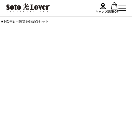
キャンプ場
SHOP
Skip
HOME
>
防災睡眠3点セット
to
content