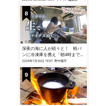
ぎる
深夜の海に人が続々と！ 軽バ
ンに冷凍庫を携え「朝4時までホ
タルイカ掬い」の奮闘記
2026年7月30日
TEXT: 野中陽平