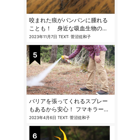
咬まれた痕がパンパンに腫れる
ことも！ 身近な吸血生物の
〝生態と対策〟【vol.04 ア
2023年11月7日
TEXT: 菅沼佐和子
ブ・ブユ・ヌカカ】
バリアを張ってくれるスプレー
もあるから安心！ フマキラーに
聞く「最強の虫撃退グッズ
2023年4月6日
TEXT: 菅沼佐和子
vol.4」【キャンプサイトで使う
虫よけ】