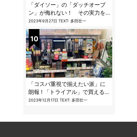
「ダイソー」の「ダッチオーブ
ン」が侮れない！ その実力を
「炊飯」で検証してみた
2023年9月27日
TEXT: 多田壮一
「コスパ重視で揃えたい派」に
朗報 ! 「トライアル」で買える
キャンプ道具7品
2023年12月17日
TEXT: 多田壮一