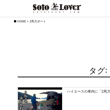
Skip
HOME
>
2馬力ボート
to
content
タグ:
ハイエースの車内に「2馬力