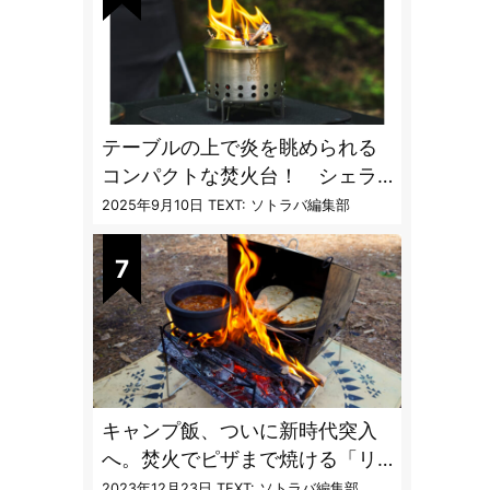
テーブルの上で炎を眺められる
コンパクトな焚火台！ シェラ
カップと重ねて持ち運べる超コ
2025年9月10日
TEXT: ソトラバ編集部
ンパクト収納
キャンプ飯、ついに新時代突入
へ。焚火でピザまで焼ける「リ
フレクターオーブン」がスゴす
2023年12月23日
TEXT: ソトラバ編集部