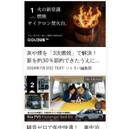
灰や煙を「3次燃焼」で解決！
薪を約30％節約できたうえに炎
も美しくなった焚火台
2026年7月31日
TEXT: ソトラバ編集部
騒音ゼロで年中快適！ 車中泊