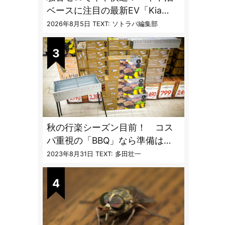
ベースに注目の最新EV「Kia
PV5」専用ベッドキット登場
2026年8月5日
TEXT: ソトラバ編集部
秋の行楽シーズン目前！ コス
パ重視の「BBQ」なら準備は
「トライアル」一択だった
2023年8月31日
TEXT: 多田壮一