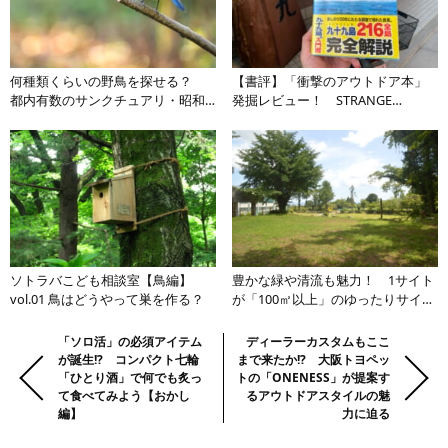
何種類くらいの野鳥を探せる？
【書評】「衝撃のアウトドア本」
都内有数のサンクチュアリ・昭和
発掘レビュー！ STRANGE
記念公園で野鳥観察【関東エリ
OUTDOORE BOOK vol.04『九十
ア】
九島全島図鑑 西海国立公園』
ソトラバこども相談室【鳥編】
豊かな緑や清流も魅力！ 1サイト
vol.01 鳥はどうやって巣を作る？
が「100㎡以上」のゆったりサイト
がある神奈川県のキャンプ場3選
【関東エリア】
前
Previous:
「ソロ活」の必須アイテム
Next:
ディーラーカスタムもここ
が誕生!? コンパクト七輪
まで来たか!? 大阪トヨペッ
の
「ひとり酒」で何でも炙っ
トの「ONENESS」が提案す
記
て食べてみよう【おかし
るアウトドアスタイルの魅
事・
編】
力に迫る
次