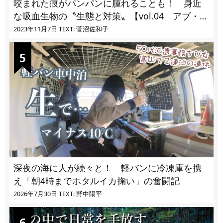
咬まれた痕がパンパンに腫れることも！ 身近
な吸血生物の〝生態と対策〟【vol.04 アブ・ブ
ユ・ヌカカ】
2023年11月7日
TEXT: 菅沼佐和子
深夜の海に人が続々と！ 軽バンに冷凍庫を携
え「朝4時までホタルイカ掬い」の奮闘記
2026年7月30日
TEXT: 野中陽平