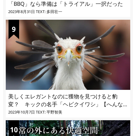
「BBQ」なら準備は「トライアル」一択だった
2023年8月31日
TEXT: 多田壮一
美しくエレガントなのに獲物を見つけると豹
変？ キックの名手「ヘビクイワシ」【へんな
いきもの・鳥編 vol.03】
2023年10月7日
TEXT: 平野智美