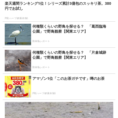
楽天週間ランキング1位！シリーズ累計3億包のスッキリ茶。380
円でお試し
PR(ハーブ健康本舗)
何種類くらいの野鳥を探せる？ 「葛西臨海
公園」で野鳥観察【関東エリア】
取材&レポート
何種類くらいの野鳥を探せる？ 「片倉城跡
公園」で野鳥観察【関東エリア】
取材&レポート
アマゾン1位「このお茶ガチです」噂のお茶
PR(ハーブ健康本舗)