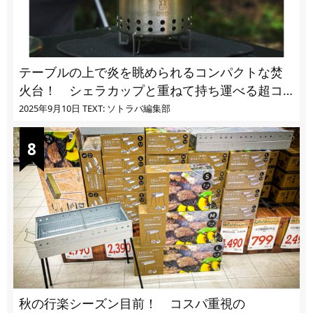
テーブルの上で炎を眺められるコンパクトな焚
火台！ シェラカップと重ねて持ち運べる超コ
ンパクト収納
2025年9月10日
TEXT: ソトラバ編集部
秋の行楽シーズン目前！ コスパ重視の