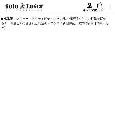
キャンプ場
SHOP
Skip
HOME
>
レジャー・アクティビティ
>
その他
>
何種類くらいの野鳥を探せ
る？ 高層ビルに囲まれた鳥達のオアシス「新宿御苑」で野鳥観察【関東エリ
to
ア】
content