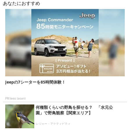
あなたにおすすめ
の
記
事
Jeepの7シーターを85時間体験！
PR(Jeep Japan)
何種類くらいの野鳥を探せる？ 「水元公
園」で野鳥観察【関東エリア】
レジャー・アクティビティ