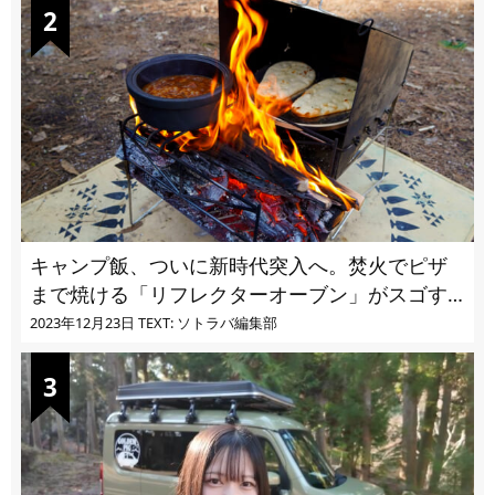
キャンプ飯、ついに新時代突入へ。焚火でピザ
まで焼ける「リフレクターオーブン」がスゴす
ぎる
2023年12月23日
TEXT: ソトラバ編集部