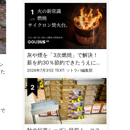
DAILY
灰や煙を「3次燃焼」で解決！
薪を約30％節約できたうえに炎
ン
も美しくなった焚火台
2026年7月31日
TEXT: ソトラバ編集部
新た
路で