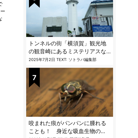
で
ソー
な
トンネルの街「横須賀」観光地
の観音崎にあるミステリアスな
隧道を歩く
2025年7月2日
TEXT: ソトラバ編集部
咬まれた痕がパンパンに腫れる
ことも！ 身近な吸血生物の