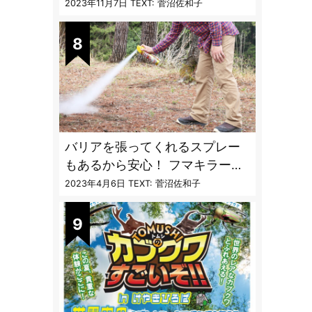
〝生態と対策〟【vol.04 ア
2023年11月7日
TEXT: 菅沼佐和子
ブ・ブユ・ヌカカ】
バリアを張ってくれるスプレー
もあるから安心！ フマキラーに
聞く「最強の虫撃退グッズ
2023年4月6日
TEXT: 菅沼佐和子
vol.4」【キャンプサイトで使う
虫よけ】