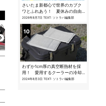
さいたま新都心で世界のカブク
ワとふれあう！ 夏休みの自由
研究にも最適な昆虫イベント
2026年8月7日
TEXT: ソトラバ編集部
わずか1cm厚の真空断熱材を採
用！ 愛用するクーラーの冷却
性能をアプデする極薄断熱パネ
2024年8月3日
TEXT: ソトラバ編集部
ルの実力とは