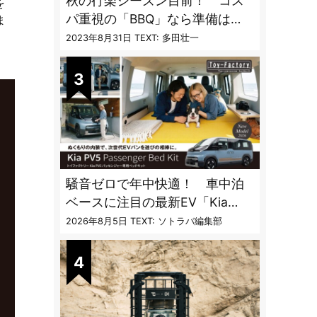
秋の行楽シーズン目前！ コス
を
パ重視の「BBQ」なら準備は
ま
「トライアル」一択だった
2023年8月31日
TEXT: 多田壮一
騒音ゼロで年中快適！ 車中泊
ベースに注目の最新EV「Kia
PV5」専用ベッドキット登場
2026年8月5日
TEXT: ソトラバ編集部