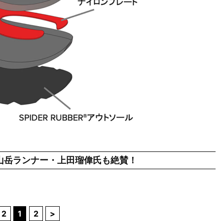
山岳ランナー・上田瑠偉氏も絶賛！
 2
1
2
>