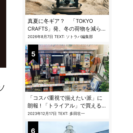
真夏に冬ギア？ 「TOKYO
CRAFTS」発、冬の荷物を減らす
「13時間燃焼」1台2役ストーブ
2026年8月7日
TEXT: ソトラバ編集部
ソ
「コスパ重視で揃えたい派」に
朗報 ! 「トライアル」で買える
キャンプ道具7品
2023年12月17日
TEXT: 多田壮一
、