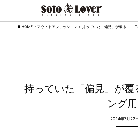
Skip
HOME
>
アウトドアファッション
>
持っていた「偏見」が覆る！ T
to
content
持っていた「偏見」が覆
ング用
2024年7月22