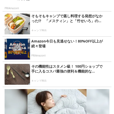
PR(Amazon)
そもそもキャンプで蒸し料理する発想がなか
った!? 「メスティン」と「竹せいろ」の...
キャンプ用品
Amazon今日も見逃せない！80%OFF以上が
続々登場
PR(Amazon)
その機能性はスタメン級！ 100円ショップで
手に入るコスパ最強の便利＆機能的な...
キャンプ用品