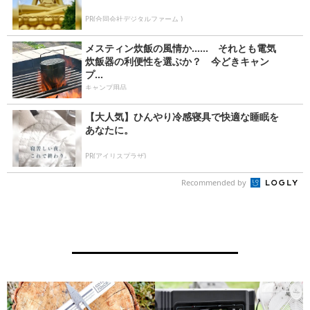
PR(合同会社デジタルファーム )
メスティン炊飯の風情か…… それとも電気
炊飯器の利便性を選ぶか？ 今どきキャン
プ...
キャンプ用品
【大人気】ひんやり冷感寝具で快適な睡眠を
あなたに。
PR(アイリスプラザ)
Recommended by