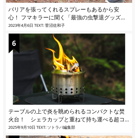
バリアを張ってくれるスプレーもあるから安
心！ フマキラーに聞く「最強の虫撃退グッズ
vol.4」【キャンプサイトで使う虫よけ】
2023年4月6日
TEXT: 菅沼佐和子
テーブルの上で炎を眺められるコンパクトな焚
火台！ シェラカップと重ねて持ち運べる超コ
ンパクト収納
2025年9月10日
TEXT: ソトラバ編集部