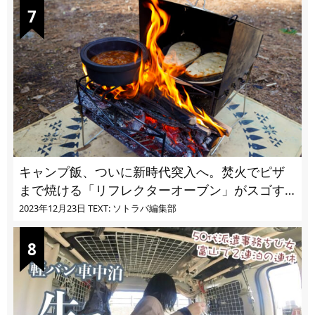
キャンプ飯、ついに新時代突入へ。焚火でピザ
まで焼ける「リフレクターオーブン」がスゴす
ぎる
2023年12月23日
TEXT: ソトラバ編集部