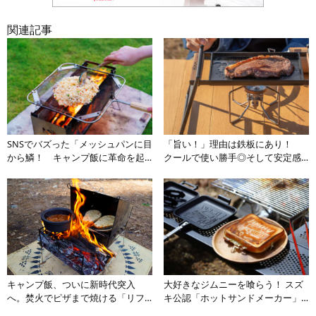
関連記事
SNSでバズった「メッシュパンに目
「旨い！」理由は鉄板にあり！
から鱗！ キャンプ飯に革命を起
クールで使い勝手◎そして安定感
こしたフライパンの実力とは
抜群の三拍子揃った「グリドル」
を使わない手はなし
キャンプ飯、ついに新時代突入
大好きなジムニーを喰らう！ スズ
へ。焚火でピザまで焼ける「リフ
キ公認「ホットサンドメーカー」
レクターオーブン」がスゴすぎる
で作る定番＆絶品キャンプ飯の作