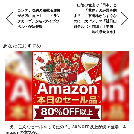
り方
前
Previous:
Next:
山陰の低山で「日本」と
コンテナ収納の積載＆運搬
「世界」の絶景を制
の
が格段に向上！ 「トラン
す？ 市街地からすぐな
記
クカーゴ」から2タイプの
のに一大パノラマ「社日山
事・
ベルトが新登場
縦走ルポ・前編」【中国・
島根県安来市】
次
の
あなたにおすすめ
記
事
「え、こんなセールやってたの？」80％OFF以上が続々登場！A
mazonの本気が...