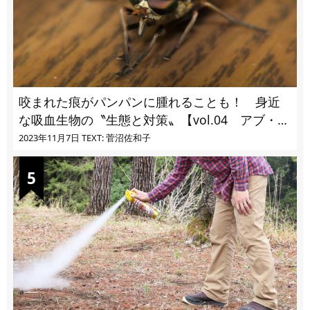
咬まれた痕がパンパンに腫れることも！ 身近
な吸血生物の〝生態と対策〟【vol.04 アブ・ブ
ユ・ヌカカ】
2023年11月7日
TEXT: 菅沼佐和子