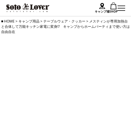
キャンプ場
SHOP
Skip
HOME
>
キャンプ用品
>
テーブルウェア・クッカー
>
メスティンが専用加熱台
と合体して万能キッチン家電に変身!? キャンプからホームパーティまで使い方は
to
自由自在
content